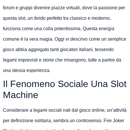
forum e gruppi divenire piazze virtuali, dove la passione per
questa slot, un ibrido perfetto tra classico e moderno,
funziona come una colla potentissima. Questa energia
comune è la vera magia. Oggi vi descrivo come un semplice
gioco abbia aggregato tanti giocatori italiani, tessendo
legami imprevisti e storie che rimangono, tutte a partire da
una stessa esperienza.
Il Fenomeno Sociale Una Slot
Machine
Considerare a legami sociali nati dal gioco online, un’attività
per definizione solitaria, sembra un controsenso. Fire Joker