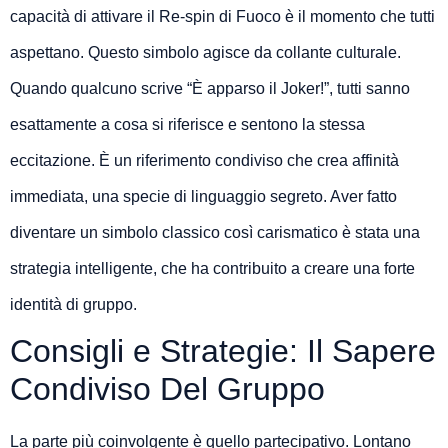
capacità di attivare il Re-spin di Fuoco è il momento che tutti
aspettano. Questo simbolo agisce da collante culturale.
Quando qualcuno scrive “È apparso il Joker!”, tutti sanno
esattamente a cosa si riferisce e sentono la stessa
eccitazione. È un riferimento condiviso che crea affinità
immediata, una specie di linguaggio segreto. Aver fatto
diventare un simbolo classico così carismatico è stata una
strategia intelligente, che ha contribuito a creare una forte
identità di gruppo.
Consigli e Strategie: Il Sapere
Condiviso Del Gruppo
La parte più coinvolgente è quello partecipativo. Lontano