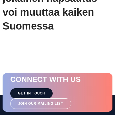
voi muuttaa kaiken
Suomessa
CONNECT WITH US
GET IN TOUCH
JOIN OUR MAILING LIST