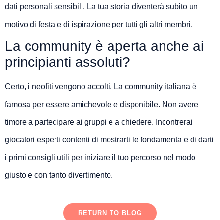
dati personali sensibili. La tua storia diventerà subito un
motivo di festa e di ispirazione per tutti gli altri membri.
La community è aperta anche ai
principianti assoluti?
Certo, i neofiti vengono accolti. La community italiana è
famosa per essere amichevole e disponibile. Non avere
timore a partecipare ai gruppi e a chiedere. Incontrerai
giocatori esperti contenti di mostrarti le fondamenta e di darti
i primi consigli utili per iniziare il tuo percorso nel modo
giusto e con tanto divertimento.
RETURN TO BLOG