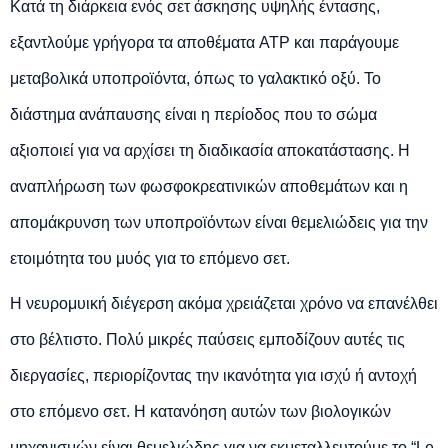
Κατά τη διάρκεια ενός σετ άσκησης υψηλής έντασης,
εξαντλούμε γρήγορα τα αποθέματα ATP και παράγουμε
μεταβολικά υποπροϊόντα, όπως το γαλακτικό οξύ. Το
διάστημα ανάπαυσης είναι η περίοδος που το σώμα
αξιοποιεί για να αρχίσει τη διαδικασία αποκατάστασης. Η
αναπλήρωση των φωσφοκρεατινικών αποθεμάτων και η
απομάκρυνση των υποπροϊόντων είναι θεμελιώδεις για την
ετοιμότητα του μυός για το επόμενο σετ.
Η νευρομυική διέγερση ακόμα χρειάζεται χρόνο να επανέλθει
στο βέλτιστο. Πολύ μικρές παύσεις εμποδίζουν αυτές τις
διεργασίες, περιορίζοντας την ικανότητα για ισχύ ή αντοχή
στο επόμενο σετ. Η κατανόηση αυτών των βιολογικών
μηχανισμών είναι θεμελιώδης για να εκμεταλλευτούμε το “Le