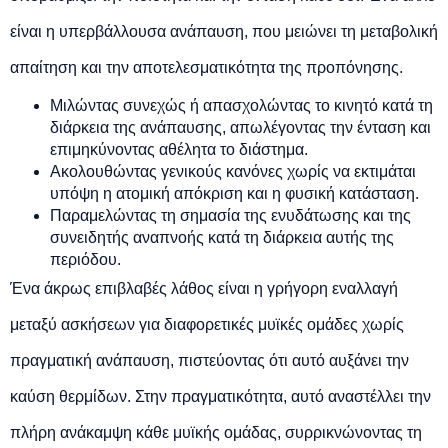
είναι η υπερβάλλουσα ανάπαυση, που μειώνει τη μεταβολική
απαίτηση και την αποτελεσματικότητα της προπόνησης.
Μιλώντας συνεχώς ή απασχολώντας το κινητό κατά τη
διάρκεια της ανάπαυσης, απωλέγοντας την ένταση και
επιμηκύνοντας αθέλητα το διάστημα.
Ακολουθώντας γενικούς κανόνες χωρίς να εκτιμάται
υπόψη η ατομική απόκριση και η φυσική κατάσταση.
Παραμελώντας τη σημασία της ενυδάτωσης και της
συνειδητής αναπνοής κατά τη διάρκεια αυτής της
περιόδου.
Ένα άκρως επιβλαβές λάθος είναι η γρήγορη εναλλαγή
μεταξύ ασκήσεων για διαφορετικές μυϊκές ομάδες χωρίς
πραγματική ανάπαυση, πιστεύοντας ότι αυτό αυξάνει την
καύση θερμίδων. Στην πραγματικότητα, αυτό αναστέλλει την
πλήρη ανάκαμψη κάθε μυϊκής ομάδας, συρρικνώνοντας τη