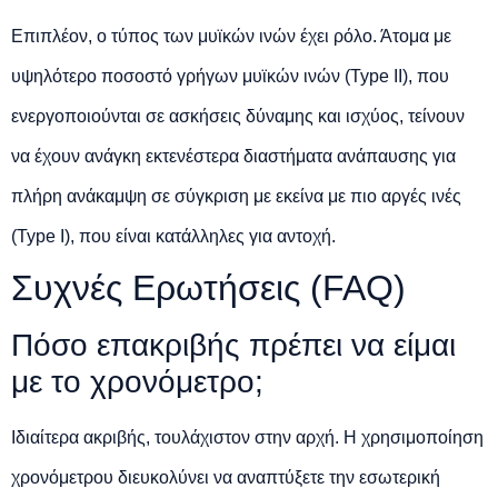
Επιπλέον, ο τύπος των μυϊκών ινών έχει ρόλο. Άτομα με
υψηλότερο ποσοστό γρήγων μυϊκών ινών (Type II), που
ενεργοποιούνται σε ασκήσεις δύναμης και ισχύος, τείνουν
να έχουν ανάγκη εκτενέστερα διαστήματα ανάπαυσης για
πλήρη ανάκαμψη σε σύγκριση με εκείνα με πιο αργές ινές
(Type I), που είναι κατάλληλες για αντοχή.
Συχνές Ερωτήσεις (FAQ)
Πόσο επακριβής πρέπει να είμαι
με το χρονόμετρο;
Ιδιαίτερα ακριβής, τουλάχιστον στην αρχή. Η χρησιμοποίηση
χρονόμετρου διευκολύνει να αναπτύξετε την εσωτερική