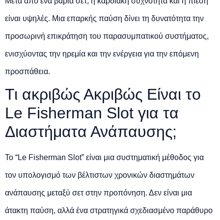
Μετά από ένα βαριά σετ, η καρδιακή συχνότητα και η πίεση
είναι υψηλές. Μια επαρκής παύση δίνει τη δυνατότητα την
προσωρινή επικράτηση του παρασυμπατικού συστήματος,
ενισχύοντας την ηρεμία και την ενέργεια για την επόμενη
προσπάθεια.
Τι ακριβώς Ακριβώς Είναι το
Le Fisherman Slot για τα
Διαστήματα Ανάπαυσης;
Το “Le Fisherman Slot” είναι μια συστηματική μέθοδος για
τον υπολογισμό των βέλτιστων χρονικών διαστημάτων
ανάπαυσης μεταξύ σετ στην προπόνηση. Δεν είναι μια
άτακτη παύση, αλλά ένα στρατηγικά σχεδιασμένο παράθυρο