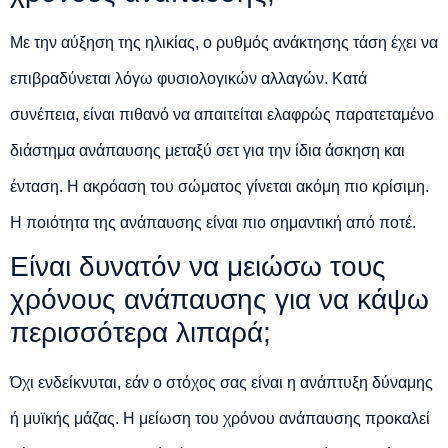
Με την αύξηση της ηλικίας, ο ρυθμός ανάκτησης τάση έχει να
επιβραδύνεται λόγω φυσιολογικών αλλαγών. Κατά
συνέπεια, είναι πιθανό να απαιτείται ελαφρώς παρατεταμένο
διάστημα ανάπαυσης μεταξύ σετ για την ίδια άσκηση και
ένταση. Η ακρόαση του σώματος γίνεται ακόμη πιο κρίσιμη.
Η ποιότητα της ανάπαυσης είναι πιο σημαντική από ποτέ.
Είναι δυνατόν να μειώσω τους
χρόνους ανάπαυσης για να κάψω
περισσότερα λιπαρά;
Όχι ενδείκνυται, εάν ο στόχος σας είναι η ανάπτυξη δύναμης
ή μυϊκής μάζας. Η μείωση του χρόνου ανάπαυσης προκαλεί