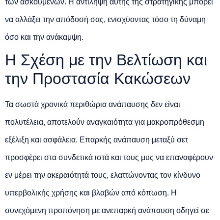
των ασκουμένων. Η αντίληψη αυτής της στρατηγικής μπορεί
να αλλάξει την απόδοσή σας, ενισχύοντας τόσο τη δύναμη
όσο και την ανάκαμψη.
Η Σχέση με την Βελτίωση και
την Προστασία Κακώσεων
Τα σωστά χρονικά περιθώρια ανάπαυσης δεν είναι
πολυτέλεια, αποτελούν αναγκαιότητα για μακροπρόθεσμη
εξέλιξη και ασφάλεια. Επαρκής ανάπαυση μεταξύ σετ
προσφέρει στα συνδετικά ιστά και τους μυς να επαναφέρουν
εν μέρει την ακεραιότητά τους, ελαττώνοντας τον κίνδυνο
υπερβολικής χρήσης και βλαβών από κόπωση. Η
συνεχόμενη προπόνηση με ανεπαρκή ανάπαυση οδηγεί σε