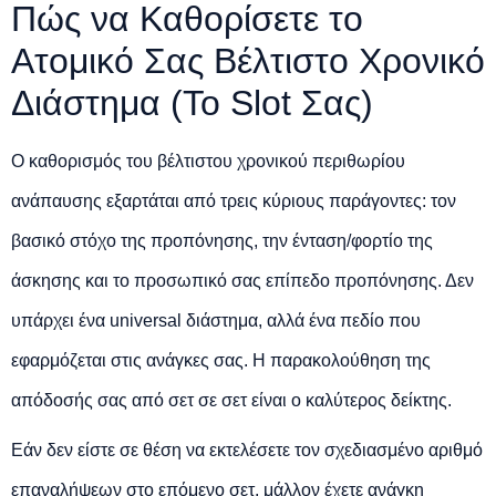
Πώς να Καθορίσετε το
Ατομικό Σας Βέλτιστο Χρονικό
Διάστημα (Το Slot Σας)
Ο καθορισμός του βέλτιστου χρονικού περιθωρίου
ανάπαυσης εξαρτάται από τρεις κύριους παράγοντες: τον
βασικό στόχο της προπόνησης, την ένταση/φορτίο της
άσκησης και το προσωπικό σας επίπεδο προπόνησης. Δεν
υπάρχει ένα universal διάστημα, αλλά ένα πεδίο που
εφαρμόζεται στις ανάγκες σας. Η παρακολούθηση της
απόδοσής σας από σετ σε σετ είναι ο καλύτερος δείκτης.
Εάν δεν είστε σε θέση να εκτελέσετε τον σχεδιασμένο αριθμό
επαναλήψεων στο επόμενο σετ, μάλλον έχετε ανάγκη