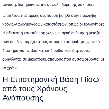
τόνωση, διατηρώντας την ασφαλή δομή της άσκησης.
Επιπλέον, η επαρκής ανάπαυση βοηθά στην πρόληψη
χρόνιων φλεγμονώδων καταστάσεων, όπως οι τενδονίτιδες.
Η αδιάκοπη καταπόνηση χωρίς επαρκή ανάκτηση μεταξύ
των σετ δεν παρέχει στους ιστούς το απαραίτητο χρονικό
διάστημα για τις βασικές επιδιορθωτικές διεργασίες,
οδηγώντας σε μικροτραυματισμούς που συσσωρεύονται με
το χρόνο.
Η Επιστημονική Βάση Πίσω
από τους Χρόνους
Ανάπαυσης