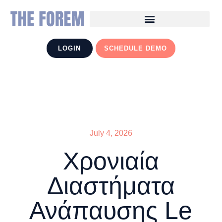
LOGIN
SCHEDULE DEMO
July 4, 2026
Χρονιαία
Διαστήματα
Ανάπαυσης Le