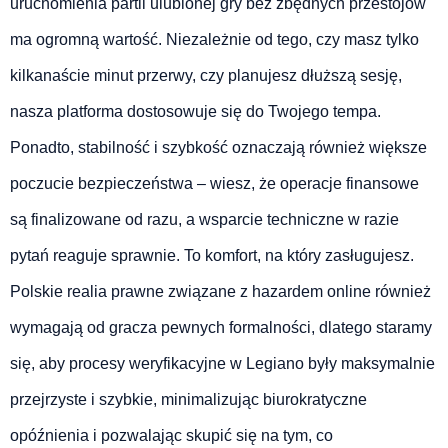
uruchomienia partii ulubionej gry bez zbędnych przestojów
ma ogromną wartość. Niezależnie od tego, czy masz tylko
kilkanaście minut przerwy, czy planujesz dłuższą sesję,
nasza platforma dostosowuje się do Twojego tempa.
Ponadto, stabilność i szybkość oznaczają również większe
poczucie bezpieczeństwa – wiesz, że operacje finansowe
są finalizowane od razu, a wsparcie techniczne w razie
pytań reaguje sprawnie. To komfort, na który zasługujesz.
Polskie realia prawne związane z hazardem online również
wymagają od gracza pewnych formalności, dlatego staramy
się, aby procesy weryfikacyjne w Legiano były maksymalnie
przejrzyste i szybkie, minimalizując biurokratyczne
opóźnienia i pozwalając skupić się na tym, co