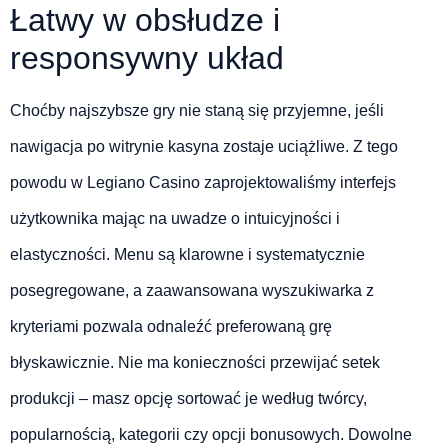
Łatwy w obsłudze i
responsywny układ
Choćby najszybsze gry nie staną się przyjemne, jeśli
nawigacja po witrynie kasyna zostaje uciążliwe. Z tego
powodu w Legiano Casino zaprojektowaliśmy interfejs
użytkownika mając na uwadze o intuicyjności i
elastyczności. Menu są klarowne i systematycznie
posegregowane, a zaawansowana wyszukiwarka z
kryteriami pozwala odnaleźć preferowaną grę
błyskawicznie. Nie ma konieczności przewijać setek
produkcji – masz opcję sortować je według twórcy,
popularnością, kategorii czy opcji bonusowych. Dowolne