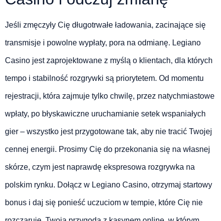
Jeśli zmęczyły Cię długotrwałe ładowania, zacinające się
transmisje i powolne wypłaty, pora na odmianę. Legiano
Casino jest zaprojektowane z myślą o klientach, dla których
tempo i stabilność rozgrywki są priorytetem. Od momentu
rejestracji, która zajmuje tylko chwilę, przez natychmiastowe
wpłaty, po błyskawiczne uruchamianie setek wspaniałych
gier – wszystko jest przygotowane tak, aby nie tracić Twojej
cennej energii. Prosimy Cię do przekonania się na własnej
skórze, czym jest naprawdę ekspresowa rozgrywka na
polskim rynku. Dołącz w Legiano Casino, otrzymaj startowy
bonus i daj się ponieść uczuciom w tempie, które Cię nie
rozczaruje. Twoja przygoda z kasynem online, w którym