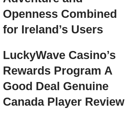
Openness Combined
for Ireland’s Users
LuckyWave Casino’s
Rewards Program A
Good Deal Genuine
Canada Player Review