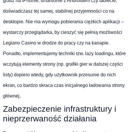
grasz na iPhonie, smartfonie z Androidem czy tablecie,
doświadczasz tej samej, stabilnej przyjemności co na
desktopie. Nie ma wymogu pobierania ciężkich aplikacji –
wystarczy przeglądarka, by cieszyć się pełnią możliwości
Legiano Casino w drodze do pracy czy na kanapie.
Ponadto, implementujemy techniki tzw. lazy loadingu, które
wczytują elementy strony (np. grafiki gier w dalszej części
listy) dopiero wtedy, gdy użytkownik przesunie do nich
ekran, co bardzo skraca czas inicjalnego ładowania strony
głównej.
Zabezpieczenie infrastruktury i
nieprzerwaność działania