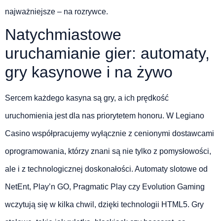
najważniejsze – na rozrywce.
Natychmiastowe
uruchamianie gier: automaty,
gry kasynowe i na żywo
Sercem każdego kasyna są gry, a ich prędkość
uruchomienia jest dla nas priorytetem honoru. W Legiano
Casino współpracujemy wyłącznie z cenionymi dostawcami
oprogramowania, którzy znani są nie tylko z pomysłowości,
ale i z technologicznej doskonałości. Automaty slotowe od
NetEnt, Play’n GO, Pragmatic Play czy Evolution Gaming
wczytują się w kilka chwil, dzięki technologii HTML5. Gry