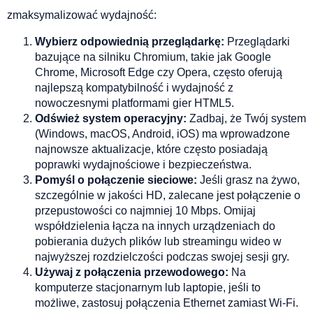
zmaksymalizować wydajność:
Wybierz odpowiednią przeglądarkę:
Przeglądarki
bazujące na silniku Chromium, takie jak Google
Chrome, Microsoft Edge czy Opera, często oferują
najlepszą kompatybilność i wydajność z
nowoczesnymi platformami gier HTML5.
Odśwież system operacyjny:
Zadbaj, że Twój system
(Windows, macOS, Android, iOS) ma wprowadzone
najnowsze aktualizacje, które często posiadają
poprawki wydajnościowe i bezpieczeństwa.
Pomyśl o połączenie sieciowe:
Jeśli grasz na żywo,
szczególnie w jakości HD, zalecane jest połączenie o
przepustowości co najmniej 10 Mbps. Omijaj
współdzielenia łącza na innych urządzeniach do
pobierania dużych plików lub streamingu wideo w
najwyższej rozdzielczości podczas swojej sesji gry.
Używaj z połączenia przewodowego:
Na
komputerze stacjonarnym lub laptopie, jeśli to
możliwe, zastosuj połączenia Ethernet zamiast Wi-Fi.