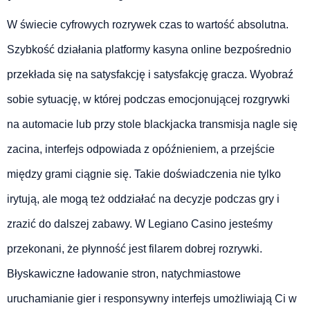
W świecie cyfrowych rozrywek czas to wartość absolutna.
Szybkość działania platformy kasyna online bezpośrednio
przekłada się na satysfakcję i satysfakcję gracza. Wyobraź
sobie sytuację, w której podczas emocjonującej rozgrywki
na automacie lub przy stole blackjacka transmisja nagle się
zacina, interfejs odpowiada z opóźnieniem, a przejście
między grami ciągnie się. Takie doświadczenia nie tylko
irytują, ale mogą też oddziałać na decyzje podczas gry i
zrazić do dalszej zabawy. W Legiano Casino jesteśmy
przekonani, że płynność jest filarem dobrej rozrywki.
Błyskawiczne ładowanie stron, natychmiastowe
uruchamianie gier i responsywny interfejs umożliwiają Ci w