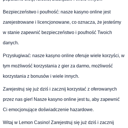
Bezpieczeństwo i poufność: nasze kasyno online jest
zarejestrowane i licencjonowane, co oznacza, że jesteśmy
w stanie zapewnić bezpieczeństwo i poufność Twoich
danych.
Przysługiwać: nasze kasyno online oferuje wiele korzyści, w
tym możliwość korzystania z gier za darmo, możliwość
korzystania z bonusów i wiele innych.
Zarejestruj się już dziś i zacznij korzystać z oferowanych
przez nas gier! Nasze kasyno online jest tu, aby zapewnić
Ci emocjonujące doświadczenie hazardowe.
Witaj w Lemon Casino! Zarejestruj się już dziś i zacznij