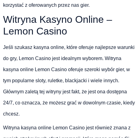
korzystać z oferowanych przez nas gier.
Witryna Kasyno Online –
Lemon Casino
Jeśli szukasz kasyna online, które oferuje najlepsze warunki
do gry, Lemon Casino jest idealnym wyborem. Witryna
kasyna online Lemon Casino oferuje szeroki wybór gier, w
tym popularne sloty, ruletke, blackjacki i wiele innych.
Głównym zaletą tej witryny jest fakt, że jest ona dostępna
24/7, co oznacza, że możesz grać w dowolnym czasie, kiedy
chcesz.
Witryna kasyna online Lemon Casino jest również znana z