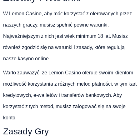
W Lemon Casino, aby móc korzystać z oferowanych przez
naszych graczy, musisz spełnić pewne warunki.
Najważniejszym z nich jest wiek minimum 18 lat. Musisz
również zgodzić się na warunki i zasady, które regulują
nasze kasyno online.
Warto zauważyć, że Lemon Casino oferuje swoim klientom
możliwość korzystania z różnych metod płatności, w tym kart
kredytowych, e-walletów i transferów bankowych. Aby
korzystać z tych metod, musisz zalogować się na swoje
konto.
Zasady Gry