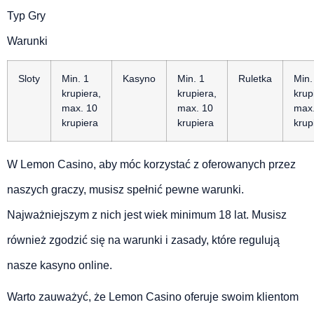
Typ Gry
Warunki
Sloty
Min. 1
Kasyno
Min. 1
Ruletka
Min.
krupiera,
krupiera,
krup
max. 10
max. 10
max
krupiera
krupiera
krup
W Lemon Casino, aby móc korzystać z oferowanych przez
naszych graczy, musisz spełnić pewne warunki.
Najważniejszym z nich jest wiek minimum 18 lat. Musisz
również zgodzić się na warunki i zasady, które regulują
nasze kasyno online.
Warto zauważyć, że Lemon Casino oferuje swoim klientom