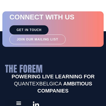
CONNECT WITH US
GET IN TOUCH
JOIN OUR MAILING LIST
POWERING LIVE LEARNING FOR
QUANTEXBELGICA
AMBITIOUS
COMPANIES