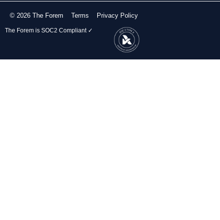
© 2026 The Forem
Terms
Privacy Policy
The Forem is SOC2 Compliant ✓