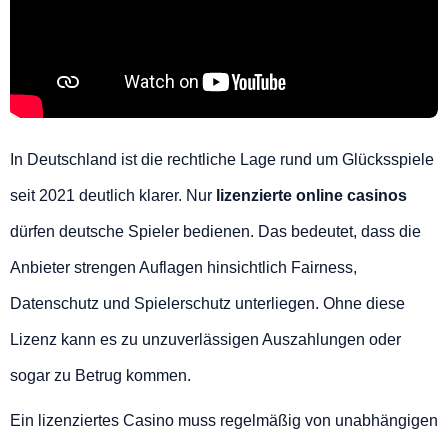
In Deutschland ist die rechtliche Lage rund um Glücksspiele
seit 2021 deutlich klarer. Nur
lizenzierte online casinos
dürfen deutsche Spieler bedienen. Das bedeutet, dass die
Anbieter strengen Auflagen hinsichtlich Fairness,
Datenschutz und Spielerschutz unterliegen. Ohne diese
Lizenz kann es zu unzuverlässigen Auszahlungen oder
sogar zu Betrug kommen.
Ein lizenziertes Casino muss regelmäßig von unabhängigen