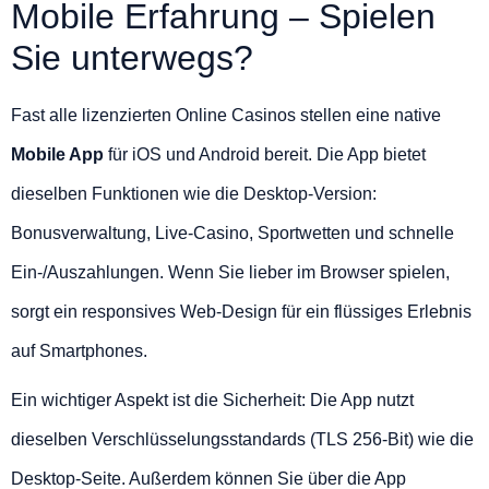
Mobile Erfahrung – Spielen
Sie unterwegs?
Fast alle lizenzierten Online Casinos stellen eine native
Mobile App
für iOS und Android bereit. Die App bietet
dieselben Funktionen wie die Desktop‑Version:
Bonusverwaltung, Live‑Casino, Sportwetten und schnelle
Ein‑/Auszahlungen. Wenn Sie lieber im Browser spielen,
sorgt ein responsives Web‑Design für ein flüssiges Erlebnis
auf Smartphones.
Ein wichtiger Aspekt ist die Sicherheit: Die App nutzt
dieselben Verschlüsselungsstandards (TLS 256‑Bit) wie die
Desktop‑Seite. Außerdem können Sie über die App