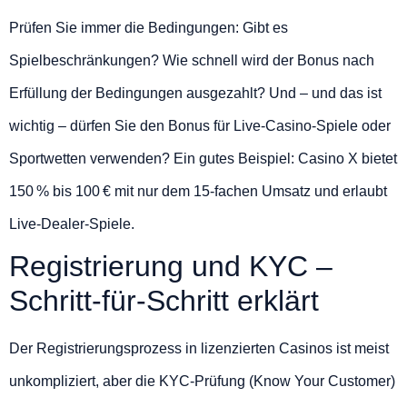
Prüfen Sie immer die Bedingungen: Gibt es
Spielbeschränkungen? Wie schnell wird der Bonus nach
Erfüllung der Bedingungen ausgezahlt? Und – und das ist
wichtig – dürfen Sie den Bonus für Live‑Casino‑Spiele oder
Sportwetten verwenden? Ein gutes Beispiel: Casino X bietet
150 % bis 100 € mit nur dem 15‑fachen Umsatz und erlaubt
Live‑Dealer‑Spiele.
Registrierung und KYC –
Schritt‑für‑Schritt erklärt
Der Registrierungsprozess in lizenzierten Casinos ist meist
unkompliziert, aber die KYC‑Prüfung (Know Your Customer)