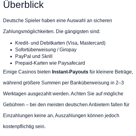
Überblick
Deutsche Spieler haben eine Auswahl an sicheren
Zahlungsmöglichkeiten. Die gängigsten sind:
Kredit‑ und Debitkarten (Visa, Mastercard)
Sofortüberweisung / Giropay
PayPal und Skrill
Prepaid‑Karten wie Paysafecard
Einige Casinos bieten
Instant‑Payouts
für kleinere Beträge,
während größere Summen per Banküberweisung in 2–3
Werktagen ausgezahlt werden. Achten Sie auf mögliche
Gebühren – bei den meisten deutschen Anbietern fallen für
Einzahlungen keine an, Auszahlungen können jedoch
kostenpflichtig sein.