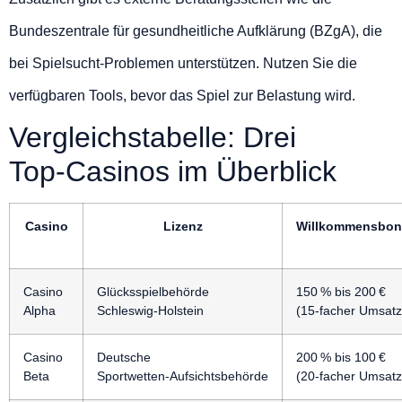
Bundeszentrale für gesundheitliche Aufklärung (BZgA), die
bei Spielsucht‑Problemen unterstützen. Nutzen Sie die
verfügbaren Tools, bevor das Spiel zur Belastung wird.
Vergleichstabelle: Drei
Top‑Casinos im Überblick
Casino
Lizenz
Willkommensbo
Casino
Glücksspielbehörde
150 % bis 200 €
Alpha
Schleswig‑Holstein
(15‑facher Umsatz
Casino
Deutsche
200 % bis 100 €
Beta
Sportwetten‑Aufsichtsbehörde
(20‑facher Umsatz