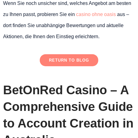
Wenn Sie noch unsicher sind, welches Angebot am besten
zu Ihnen passt, probieren Sie ein
casino ohne oasis
aus –
dort finden Sie unabhängige Bewertungen und aktuelle
Aktionen, die Ihnen den Einstieg erleichtern.
RETURN TO BLOG
BetOnRed Casino – A
Comprehensive Guide
to Account Creation in