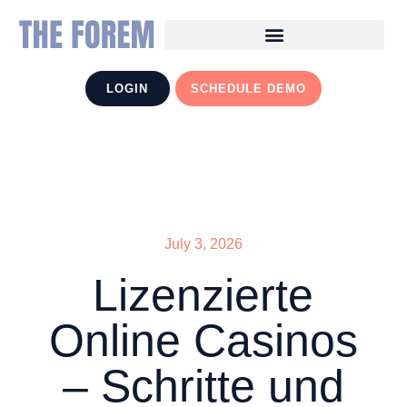
LOGIN
SCHEDULE DEMO
July 3, 2026
Lizenzierte
Online Casinos
– Schritte und