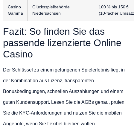
Casino
Glücksspielbehörde
100 % bis 150 €
Gamma
Niedersachsen
(10‑facher Umsatz
Fazit: So finden Sie das
passende lizenzierte Online
Casino
Der Schlüssel zu einem gelungenen Spielerlebnis liegt in
der Kombination aus Lizenz, transparenten
Bonusbedingungen, schnellen Auszahlungen und einem
guten Kundensupport. Lesen Sie die AGBs genau, prüfen
Sie die KYC‑Anforderungen und nutzen Sie die mobilen
Angebote, wenn Sie flexibel bleiben wollen.