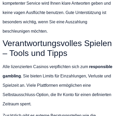
kompetenter Service wird Ihnen klare Antworten geben und
keine vagen Ausflüchte benutzen. Gute Unterstützung ist
besonders wichtig, wenn Sie eine Auszahlung
beschleunigen möchten.
Verantwortungsvolles Spielen
– Tools und Tipps
Alle lizenzierten Casinos verpflichten sich zum
responsible
gambling
. Sie bieten Limits für Einzahlungen, Verluste und
Spielzeit an. Viele Plattformen ermöglichen eine
Selbstausschluss‑Option, die Ihr Konto für einen definierten
Zeitraum sperrt.
Zusätzlich gibt es externe Beratungsstellen wie die