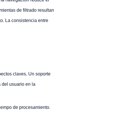
ientas de filtrado resultan
o. La consistencia entre
spectos claves. Un soporte
a del usuario en la
tiempo de procesamiento.