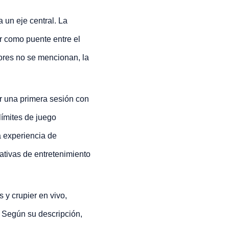
 un eje central. La
r como puente entre el
dores no se mencionan, la
r una primera sesión con
límites de juego
a experiencia de
tativas de entretenimiento
y crupier en vivo,
. Según su descripción,