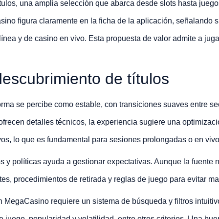
tulos, una amplia selección que abarca desde slots hasta jueg
ino figura claramente en la ficha de la aplicación, señalando s
línea y de casino en vivo. Esta propuesta de valor admite a ju
escubrimiento de títulos
forma se percibe como estable, con transiciones suaves entre s
frecen detalles técnicos, la experiencia sugiere una optimizac
ivos, lo que es fundamental para sesiones prolongadas o en vivo
 y políticas ayuda a gestionar expectativas. Aunque la fuente 
tes, procedimientos de retirada y reglas de juego para evitar m
n MegaCasino requiere un sistema de búsqueda y filtros intuiti
 de juego, popularidad y volatilidad, entre otros criterios. Una 