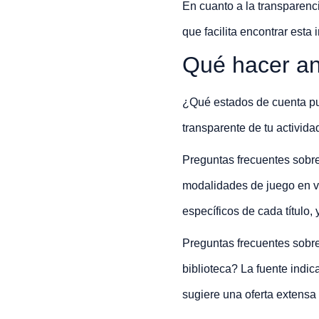
En cuanto a la transparenci
que facilita encontrar esta
Qué hacer an
¿Qué estados de cuenta pue
transparente de tu activida
Preguntas frecuentes sobr
modalidades de juego en vi
específicos de cada título,
Preguntas frecuentes sobr
biblioteca? La fuente indi
sugiere una oferta extensa 