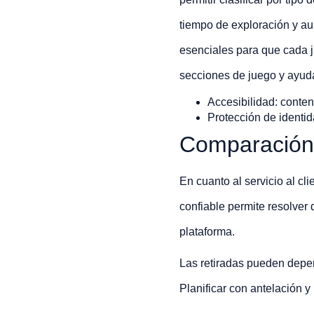
tiempo de exploración y aum
esenciales para que cada j
secciones de juego y ayuda
Accesibilidad: conten
Protección de identi
Comparación 
En cuanto al servicio al cl
confiable permite resolver 
plataforma.
Las retiradas pueden depen
Planificar con antelación 