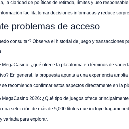
a, la claridad de políticas de retirada, límites y uso responsabl
 información facilita tomar decisiones informadas y reduce sorpr
te problemas de acceso
do consultar? Observa el historial de juego y transacciones pa
d.
e MegaCasino: ¿qué ofrece la plataforma en términos de varied
vo? En general, la propuesta apunta a una experiencia amplia 
 y se recomienda confirmar estos aspectos directamente en la pl
e MegaCasino 2026: ¿Qué tipo de juegos ofrece principalmente 
ca una selección de más de 5,000 títulos que incluye tragamoned
y variada para explorar.