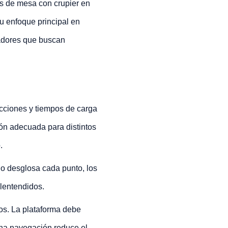
os de mesa con crupier en
u enfoque principal en
gadores que buscan
ecciones y tiempos de carga
ión adecuada para distintos
.
no desglosa cada punto, los
alentendidos.
vos. La plataforma debe
buena navegación reduce el