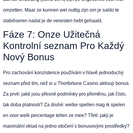
omzetten. Maar ze kunnen wel nuttig zijn om je saldo te
stabiliseren nadat je de vereisten hebt gehaald.
Fáze 7: Onze Užitečná
Kontrolní seznam Pro Každý
Nový Bonus
Pro zachování konzistence používám v hlavě jednoduchý
seznam před tím, než si u Thorfortune Casino aktivuji bonus.
Za prvé: jaké jsou přesné podmínky pro přeměnu, jak číslo,
tak doba platnosti? Za druhé: welke spellen mag ik spelen
en voor welk percentage tellen ze mee? Třetí: jaký je
maximální vklad na jedno otočení s bonusovými prostředky?