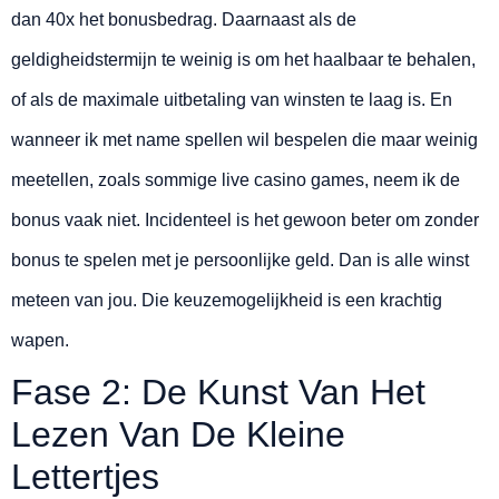
dan 40x het bonusbedrag. Daarnaast als de
geldigheidstermijn te weinig is om het haalbaar te behalen,
of als de maximale uitbetaling van winsten te laag is. En
wanneer ik met name spellen wil bespelen die maar weinig
meetellen, zoals sommige live casino games, neem ik de
bonus vaak niet. Incidenteel is het gewoon beter om zonder
bonus te spelen met je persoonlijke geld. Dan is alle winst
meteen van jou. Die keuzemogelijkheid is een krachtig
wapen.
Fase 2: De Kunst Van Het
Lezen Van De Kleine
Lettertjes