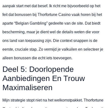
aanpak start met dat besef. Ik richt me bijvoorbeeld op het
feit dat bonussen bij Thorfortune Casino vaak horen bij het
aparte “Belgian Gambling” gedeelte van de site. Dat biedt
bescherming, maar je dient wel de details weten die voor
ons land van toepassing zijn. Die context snappen is de
eerste, cruciale stap. Zo vermijd je valkuilen en selecteer je
alleen bonussen die echt iets toevoegen.
Deel 5: Doorlopende
Aanbiedingen En Trouw
Maximaliseren
Mijn strategie stopt niet na het welkomstpakket. Thorfortune