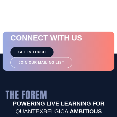
CONNECT WITH US
GET IN TOUCH
JOIN OUR MAILING LIST
POWERING LIVE LEARNING FOR
QUANTEXBELGICA
AMBITIOUS