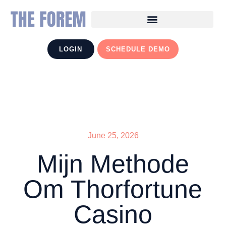
LOGIN
SCHEDULE DEMO
June 25, 2026
Mijn Methode
Om Thorfortune
Casino