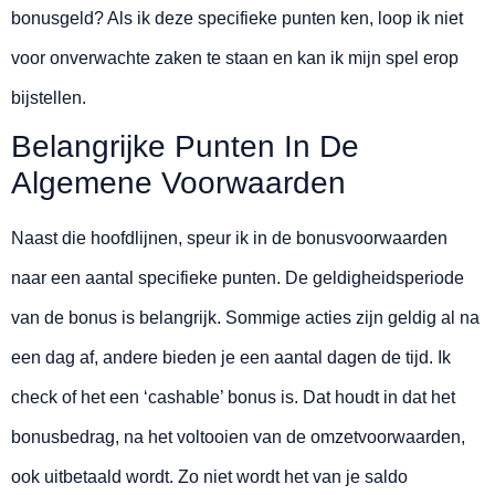
bonusgeld? Als ik deze specifieke punten ken, loop ik niet
voor onverwachte zaken te staan en kan ik mijn spel erop
bijstellen.
Belangrijke Punten In De
Algemene Voorwaarden
Naast die hoofdlijnen, speur ik in de bonusvoorwaarden
naar een aantal specifieke punten. De geldigheidsperiode
van de bonus is belangrijk. Sommige acties zijn geldig al na
een dag af, andere bieden je een aantal dagen de tijd. Ik
check of het een ‘cashable’ bonus is. Dat houdt in dat het
bonusbedrag, na het voltooien van de omzetvoorwaarden,
ook uitbetaald wordt. Zo niet wordt het van je saldo