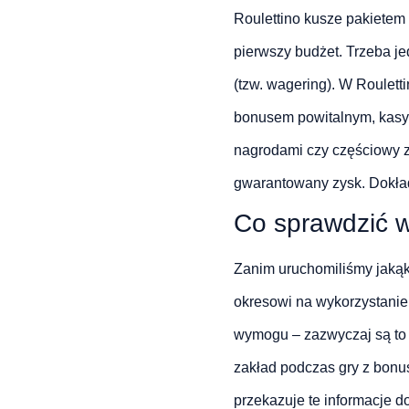
Roulettino kusze pakietem
pierwszy budżet. Trzeba j
(tzw. wagering). W Roulett
bonusem powitalnym, kasyn
nagrodami czy częściowy zw
gwarantowany zysk. Dokła
Co sprawdzić 
Zanim uruchomiliśmy jakąk
okresowi na wykorzystanie 
wymogu – zazwyczaj są to 
zakład podczas gry z bonu
przekazuje te informacje d