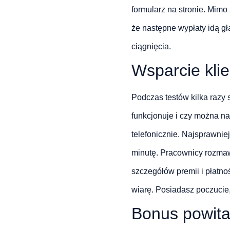
formularz na stronie. Mimo
że następne wypłaty idą g
ciągnięcia.
Wsparcie klie
Podczas testów kilka razy 
funkcjonuje i czy można na
telefonicznie. Najsprawnie
minutę. Pracownicy rozmawi
szczegółów premii i płatno
wiarę. Posiadasz poczucie,
Bonus powita