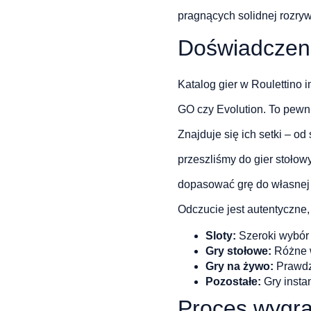
pragnących solidnej rozryw
Doświadczeni
Katalog gier w Roulettino 
GO czy Evolution. To pewni
Znajduje się ich setki – 
przeszliśmy do gier stołowy
dopasować grę do własnej 
Odczucie jest autentyczne
Sloty:
Szeroki wybór 
Gry stołowe:
Różne w
Gry na żywo:
Prawdzi
Pozostałe:
Gry instan
Proces wygra