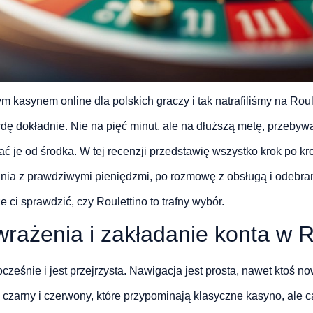
 kasynem online dla polskich graczy i tak natrafiliśmy na Rou
dę dokładnie. Nie na pięć minut, ale na dłuższą metę, przebywa
 je od środka. W tej recenzji przedstawię wszystko krok po kro
ania z prawdziwymi pieniędzmi, po rozmowę z obsługą i odebran
e ci sprawdzić, czy Roulettino to trafny wybór.
rażenia i zakładanie konta w R
cześnie i jest przejrzysta. Nawigacja jest prosta, nawet ktoś n
 czarny i czerwony, które przypominają klasyczne kasyno, ale ca