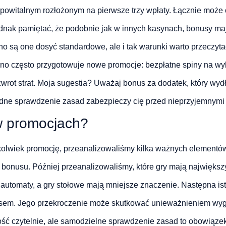
 powitalnym rozłożonym na pierwsze trzy wpłaty. Łącznie moż
ednak pamiętać, że podobnie jak w innych kasynach, bonusy ma
ino są one dosyć standardowe, ale i tak warunki warto przeczy
o często przygotowuje nowe promocje: bezpłatne spiny na wybr
rot strat. Moja sugestia? Uważaj bonus za dodatek, który wydł
dne sprawdzenie zasad zabezpieczy cię przed nieprzyjemnymi
w promocjach?
olwiek promocję, przeanalizowaliśmy kilka ważnych elementów
bonusu. Później przeanalizowaliśmy, które gry mają największy
automaty, a gry stołowe mają mniejsze znaczenie. Następna ist
sem. Jego przekroczenie może skutkować unieważnieniem wygr
ość czytelnie, ale samodzielne sprawdzenie zasad to obowiąze