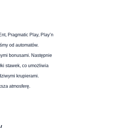
nt, Pragmatic Play, Play’n
liśmy od automatów.
anymi bonusami. Następnie
ełki stawek, co umożliwia
dziwymi krupierami.
ksza atmosferę.
w