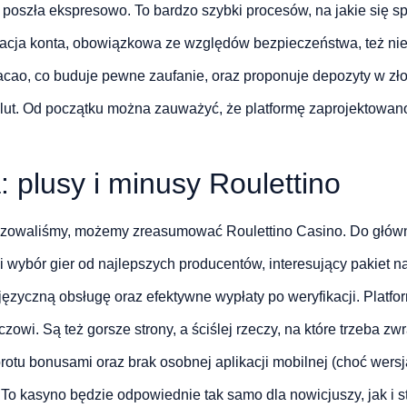
a poszła ekspresowo. To bardzo szybki procesów, na jakie się s
cja konta, obowiązkowa ze względów bezpieczeństwa, też nie z
acao, co buduje pewne zaufanie, oraz proponuje depozyty w zł
alut. Od początku można zauważyć, że platformę zaprojektowan
: plusy i minusy Roulettino
izowaliśmy, możemy zreasumować Roulettino Casino. Do główny
i wybór gier od najlepszych producentów, interesujący pakiet na 
języczną obsługę oraz efektywne wypłaty po weryfikacji. Platf
zowi. Są też gorsze strony, a ściślej rzeczy, na które trzeba z
brotu bonusami oraz brak osobnej aplikacji mobilnej (choć wers
 To kasyno będzie odpowiednie tak samo dla nowicjuszy, jak i 