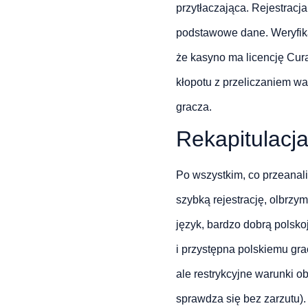
przytłaczająca. Rejestracj
podstawowe dane. Weryfika
że kasyno ma licencję Cur
kłopotu z przeliczaniem w
gracza.
Rekapitulacja
Po wszystkim, co przeanal
szybką rejestrację, olbrzym
język, bardzo dobrą polsko
i przystępna polskiemu grac
ale restrykcyjne warunki o
sprawdza się bez zarzutu).