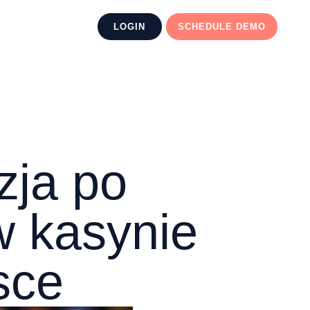
LOGIN
SCHEDULE DEMO
zja po
w kasynie
sce