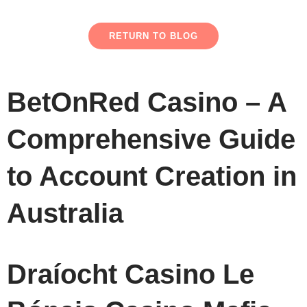
RETURN TO BLOG
BetOnRed Casino – A
Comprehensive Guide
to Account Creation in
Australia
Draíocht Casino Le