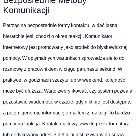
Bezpośrednie Metody
Komunikacji
Patrząc na bezpośrednie formy kontaktu, widać jasną
hierarchię jeśli chodzi o okres reakcji. Komunikator
internetowy jest promowany jako środek do błyskawicznej
pomocy. W optymalnych warunkach sprowadza się to do
rozmowę z pracownikiem w ciągu parunastu sekund. W
praktyce, w godzinach szczytu lub w weekend, kolejność
może być dłuższa. Warto zweryfikować, czy system pozwala
pozostawić wiadomość w czacie, gdy nikt nie jest dostępny,
a potem generuje informację e-mailem z reakcją. To bardzo
pomocna funkcja. Kontakt mailowy, zwykle przez formularz
lub dedykowany adres, z definicji jest używany do spraw