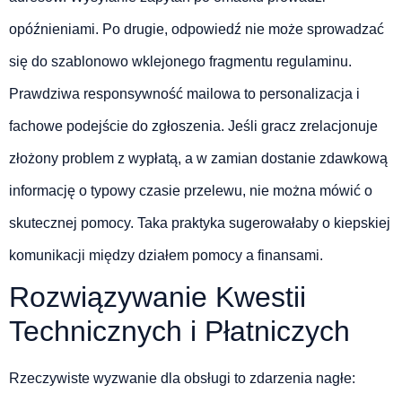
opóźnieniami. Po drugie, odpowiedź nie może sprowadzać
się do szablonowo wklejonego fragmentu regulaminu.
Prawdziwa responsywność mailowa to personalizacja i
fachowe podejście do zgłoszenia. Jeśli gracz zrelacjonuje
złożony problem z wypłatą, a w zamian dostanie zdawkową
informację o typowy czasie przelewu, nie można mówić o
skutecznej pomocy. Taka praktyka sugerowałaby o kiepskiej
komunikacji między działem pomocy a finansami.
Rozwiązywanie Kwestii
Technicznych i Płatniczych
Rzeczywiste wyzwanie dla obsługi to zdarzenia nagłe: