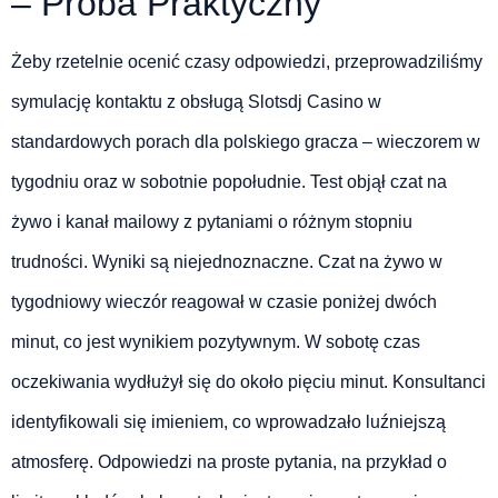
– Próba Praktyczny
Żeby rzetelnie ocenić czasy odpowiedzi, przeprowadziliśmy
symulację kontaktu z obsługą Slotsdj Casino w
standardowych porach dla polskiego gracza – wieczorem w
tygodniu oraz w sobotnie popołudnie. Test objął czat na
żywo i kanał mailowy z pytaniami o różnym stopniu
trudności. Wyniki są niejednoznaczne. Czat na żywo w
tygodniowy wieczór reagował w czasie poniżej dwóch
minut, co jest wynikiem pozytywnym. W sobotę czas
oczekiwania wydłużył się do około pięciu minut. Konsultanci
identyfikowali się imieniem, co wprowadzało luźniejszą
atmosferę. Odpowiedzi na proste pytania, na przykład o