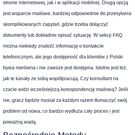
stronie internetowej, jak i w aplikacji mobilnej. Drugą opcją
jest wsparcie mailowe, bardziej odpowiednie do przesyłania
skomplikowanych zapytań, gdzie trzeba dołączyć
dokumenty lub dokładnie opisać sytuację. W sekcji FAQ
można niekiedy znaleźć informację o kontakcie
telefonicznym, ale jego dostępność dla klientów z Polski
bywa nierówna i nie zawsze jest dostępna. Istotne jest też,
jak te kanały ze sobą współpracują. Czy konsultant na
czacie widzi wcześniejszą korespondencję mailową? Jeśli
nie, gracz będzie musiał za każdym razem tłumaczyć swój
problem od nowa, co bardzo wydłuża cały proces i jest
poważną wadą.