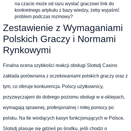
na czacie może od razu wysłać graczowi link do
konkretnego artykułu z bazy wiedzy, żeby wyjaśnić
problem podczas rozmowy?
Zestawienie z Wymaganiami
Polskich Graczy i Normami
Rynkowymi
Finalna ocena szybkości reakcji obsługi Slotsdj Casino
zakłada porównania z oczekiwaniami polskich graczy oraz z
tym, co oferuje konkurencja. Polscy użytkownicy,
przyzwyczajeni do dobrego poziomu obsługi w e-sklepach,
wymagają sprawnej, profesjonalnej i miłej pomocy po
polsku. Na tle wiodących kasyn funkcjonujących w Polsce,
Slotsdj plasuje się gdzieś po środku, jeśli chodzi o