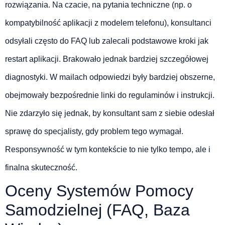
rozwiązania. Na czacie, na pytania techniczne (np. o
kompatybilność aplikacji z modelem telefonu), konsultanci
odsyłali często do FAQ lub zalecali podstawowe kroki jak
restart aplikacji. Brakowało jednak bardziej szczegółowej
diagnostyki. W mailach odpowiedzi były bardziej obszerne,
obejmowały bezpośrednie linki do regulaminów i instrukcji.
Nie zdarzyło się jednak, by konsultant sam z siebie odesłał
sprawę do specjalisty, gdy problem tego wymagał.
Responsywność w tym kontekście to nie tylko tempo, ale i
finalna skuteczność.
Oceny Systemów Pomocy
Samodzielnej (FAQ, Baza