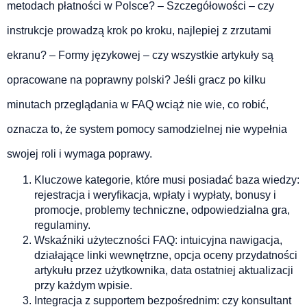
metodach płatności w Polsce? – Szczegółowości – czy
instrukcje prowadzą krok po kroku, najlepiej z zrzutami
ekranu? – Formy językowej – czy wszystkie artykuły są
opracowane na poprawny polski? Jeśli gracz po kilku
minutach przeglądania w FAQ wciąż nie wie, co robić,
oznacza to, że system pomocy samodzielnej nie wypełnia
swojej roli i wymaga poprawy.
Kluczowe kategorie, które musi posiadać baza wiedzy:
rejestracja i weryfikacja, wpłaty i wypłaty, bonusy i
promocje, problemy techniczne, odpowiedzialna gra,
regulaminy.
Wskaźniki użyteczności FAQ: intuicyjna nawigacja,
działające linki wewnętrzne, opcja oceny przydatności
artykułu przez użytkownika, data ostatniej aktualizacji
przy każdym wpisie.
Integracja z supportem bezpośrednim: czy konsultant