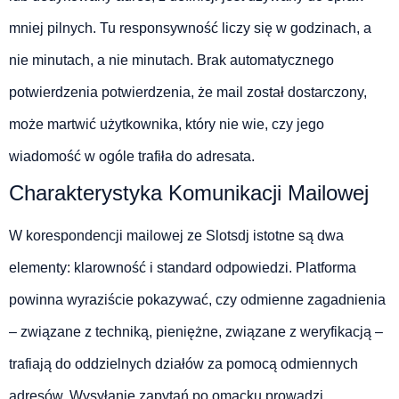
mniej pilnych. Tu responsywność liczy się w godzinach, a
nie minutach, a nie minutach. Brak automatycznego
potwierdzenia potwierdzenia, że mail został dostarczony,
może martwić użytkownika, który nie wie, czy jego
wiadomość w ogóle trafiła do adresata.
Charakterystyka Komunikacji Mailowej
W korespondencji mailowej ze Slotsdj istotne są dwa
elementy: klarowność i standard odpowiedzi. Platforma
powinna wyraziście pokazywać, czy odmienne zagadnienia
– związane z techniką, pieniężne, związane z weryfikacją –
trafiają do oddzielnych działów za pomocą odmiennych
adresów. Wysyłanie zapytań po omacku prowadzi