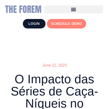
LOGIN
SCHEDULE DEMO
June 22, 2025
O Impacto das
Séries de Caça-
Níqueis no