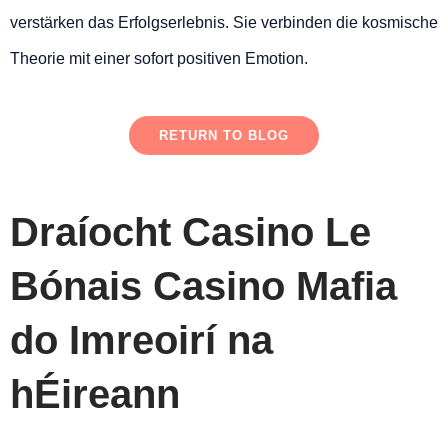
verstärken das Erfolgserlebnis. Sie verbinden die kosmische
Theorie mit einer sofort positiven Emotion.
RETURN TO BLOG
Draíocht Casino Le
Bónais Casino Mafia
do Imreoirí na
hÉireann