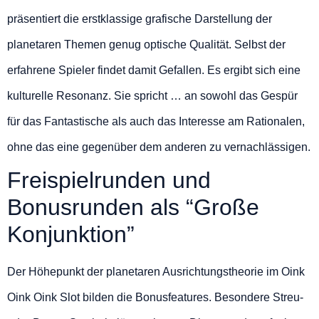
präsentiert die erstklassige grafische Darstellung der
planetaren Themen genug optische Qualität. Selbst der
erfahrene Spieler findet damit Gefallen. Es ergibt sich eine
kulturelle Resonanz. Sie spricht … an sowohl das Gespür
für das Fantastische als auch das Interesse am Rationalen,
ohne das eine gegenüber dem anderen zu vernachlässigen.
Freispielrunden und
Bonusrunden als “Große
Konjunktion”
Der Höhepunkt der planetaren Ausrichtungstheorie im Oink
Oink Oink Slot bilden die Bonusfeatures. Besondere Streu-