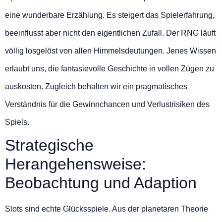
eine wunderbare Erzählung. Es steigert das Spielerfahrung,
beeinflusst aber nicht den eigentlichen Zufall. Der RNG läuft
völlig losgelöst von allen Himmelsdeutungen. Jenes Wissen
erlaubt uns, die fantasievolle Geschichte in vollen Zügen zu
auskosten. Zugleich behalten wir ein pragmatisches
Verständnis für die Gewinnchancen und Verlustrisiken des
Spiels.
Strategische
Herangehensweise:
Beobachtung und Adaption
Slots sind echte Glücksspiele. Aus der planetaren Theorie