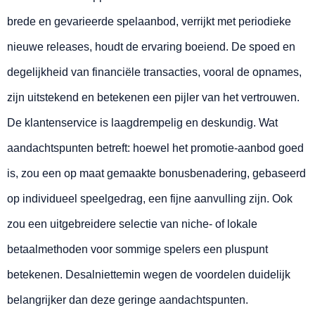
brede en gevarieerde spelaanbod, verrijkt met periodieke
nieuwe releases, houdt de ervaring boeiend. De spoed en
degelijkheid van financiële transacties, vooral de opnames,
zijn uitstekend en betekenen een pijler van het vertrouwen.
De klantenservice is laagdrempelig en deskundig. Wat
aandachtspunten betreft: hoewel het promotie-aanbod goed
is, zou een op maat gemaakte bonusbenadering, gebaseerd
op individueel speelgedrag, een fijne aanvulling zijn. Ook
zou een uitgebreidere selectie van niche- of lokale
betaalmethoden voor sommige spelers een pluspunt
betekenen. Desalniettemin wegen de voordelen duidelijk
belangrijker dan deze geringe aandachtspunten.