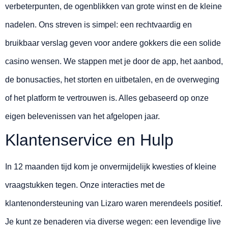
verbeterpunten, de ogenblikken van grote winst en de kleine
nadelen. Ons streven is simpel: een rechtvaardig en
bruikbaar verslag geven voor andere gokkers die een solide
casino wensen. We stappen met je door de app, het aanbod,
de bonusacties, het storten en uitbetalen, en de overweging
of het platform te vertrouwen is. Alles gebaseerd op onze
eigen belevenissen van het afgelopen jaar.
Klantenservice en Hulp
In 12 maanden tijd kom je onvermijdelijk kwesties of kleine
vraagstukken tegen. Onze interacties met de
klantenondersteuning van Lizaro waren merendeels positief.
Je kunt ze benaderen via diverse wegen: een levendige live