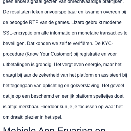
geen enkel signaal gezien van onrechtvaardige praktijken.
De resultaten leken onvoorspelbaar en kwamen overeen bij
de beoogde RTP van de games. Lizaro gebruikt moderne
SSL-encryptie om alle informatie en monetaire transacties te
beveiligen. Dat konden we zelf te verifiëren. De KYC-
procedure (Know Your Customer) bij registratie en voor
uitbetalingen is grondig. Het vergt even energie, maar het
draagt bij aan de zekerheid van het platform en assisteert bij
het tegengaan van oplichting en gokverslaving. Het gevoel
dat je op een beschermd en eerlijk platform spelletjes doet,
is altijd merkbaar. Hierdoor kun je je focussen op waar het
om draait: plezier in het spel.
Mobiele App Ervaring en