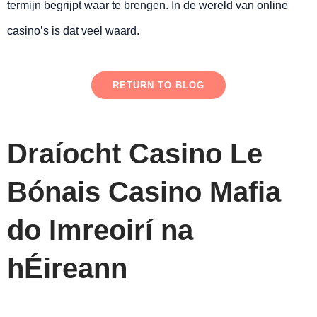
termijn begrijpt waar te brengen. In de wereld van online
casino’s is dat veel waard.
RETURN TO BLOG
Draíocht Casino Le
Bónais Casino Mafia
do Imreoirí na
hÉireann