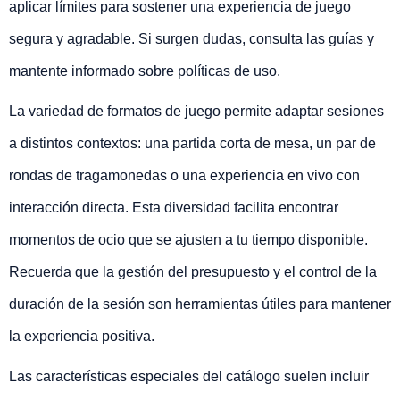
aplicar límites para sostener una experiencia de juego
segura y agradable. Si surgen dudas, consulta las guías y
mantente informado sobre políticas de uso.
La variedad de formatos de juego permite adaptar sesiones
a distintos contextos: una partida corta de mesa, un par de
rondas de tragamonedas o una experiencia en vivo con
interacción directa. Esta diversidad facilita encontrar
momentos de ocio que se ajusten a tu tiempo disponible.
Recuerda que la gestión del presupuesto y el control de la
duración de la sesión son herramientas útiles para mantener
la experiencia positiva.
Las características especiales del catálogo suelen incluir