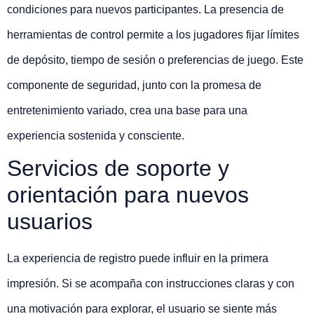
condiciones para nuevos participantes. La presencia de
herramientas de control permite a los jugadores fijar límites
de depósito, tiempo de sesión o preferencias de juego. Este
componente de seguridad, junto con la promesa de
entretenimiento variado, crea una base para una
experiencia sostenida y consciente.
Servicios de soporte y
orientación para nuevos
usuarios
La experiencia de registro puede influir en la primera
impresión. Si se acompaña con instrucciones claras y con
una motivación para explorar, el usuario se siente más