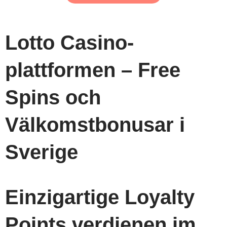
Lotto Casino-
plattformen – Free
Spins och
Välkomstbonusar i
Sverige
Einzigartige Loyalty
Points verdienen im