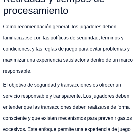
procesamiento
Como recomendación general, los jugadores deben
familiarizarse con las políticas de seguridad, términos y
condiciones, y las reglas de juego para evitar problemas y
maximizar una experiencia satisfactoria dentro de un marco
responsable.
El objetivo de seguridad y transacciones es ofrecer un
servicio responsable y transparente. Los jugadores deben
entender que las transacciones deben realizarse de forma
consciente y que existen mecanismos para prevenir gastos
excesivos. Este enfoque permite una experiencia de juego