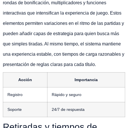
rondas de bonificación, multiplicadores y funciones
interactivas que intensifican la experiencia de juego. Estos
elementos permiten variaciones en el ritmo de las partidas y
pueden añadir capas de estrategia para quien busca más
que simples tiradas. Al mismo tiempo, el sistema mantiene
una experiencia estable, con tiempos de carga razonables y
presentación de reglas claras para cada título.
Acción
Importancia
Registro
Rápido y seguro
Soporte
24/7 de respuesta
Retiradas y tiempos de