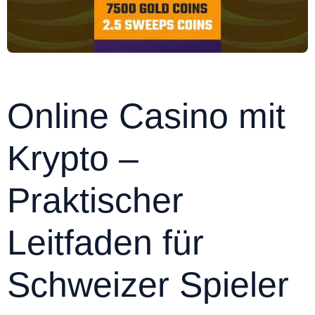
Online Casino mit
Krypto –
Praktischer
Leitfaden für
Schweizer Spieler