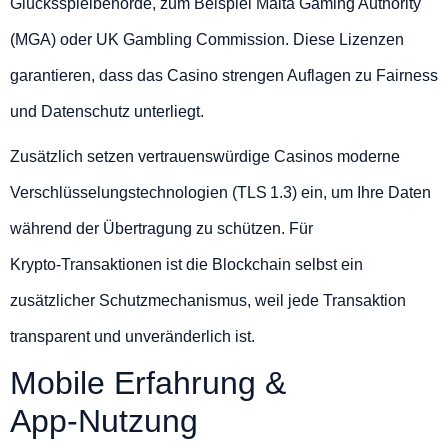
Glücksspielbehörde, zum Beispiel Malta Gaming Authority
(MGA) oder UK Gambling Commission. Diese Lizenzen
garantieren, dass das Casino strengen Auflagen zu Fairness
und Datenschutz unterliegt.
Zusätzlich setzen vertrauenswürdige Casinos moderne
Verschlüsselungstechnologien (TLS 1.3) ein, um Ihre Daten
während der Übertragung zu schützen. Für
Krypto‑Transaktionen ist die Blockchain selbst ein
zusätzlicher Schutzmechanismus, weil jede Transaktion
transparent und unveränderlich ist.
Mobile Erfahrung &
App‑Nutzung