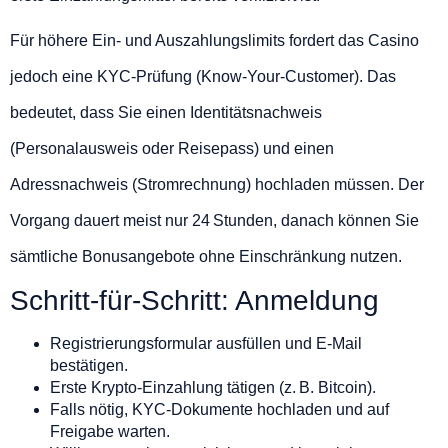
Für höhere Ein- und Auszahlungslimits fordert das Casino
jedoch eine KYC‑Prüfung (Know‑Your‑Customer). Das
bedeutet, dass Sie einen Identitätsnachweis
(Personalausweis oder Reisepass) und einen
Adressnachweis (Stromrechnung) hochladen müssen. Der
Vorgang dauert meist nur 24 Stunden, danach können Sie
sämtliche Bonusangebote ohne Einschränkung nutzen.
Schritt‑für‑Schritt: Anmeldung
Registrierungsformular ausfüllen und E‑Mail
bestätigen.
Erste Krypto‑Einzahlung tätigen (z. B. Bitcoin).
Falls nötig, KYC‑Dokumente hochladen und auf
Freigabe warten.