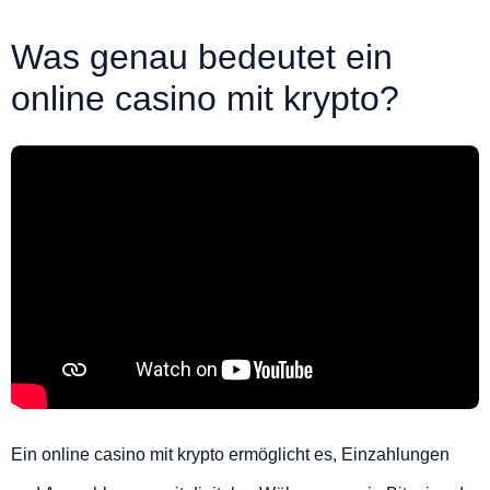
Was genau bedeutet ein
online casino mit krypto?
Ein online casino mit krypto ermöglicht es, Einzahlungen