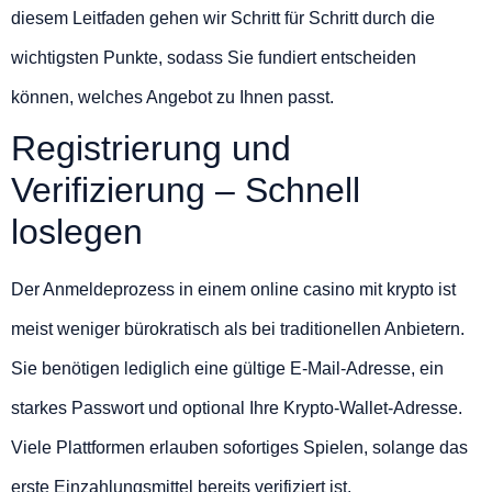
diesem Leitfaden gehen wir Schritt für Schritt durch die
wichtigsten Punkte, sodass Sie fundiert entscheiden
können, welches Angebot zu Ihnen passt.
Registrierung und
Verifizierung – Schnell
loslegen
Der Anmeldeprozess in einem online casino mit krypto ist
meist weniger bürokratisch als bei traditionellen Anbietern.
Sie benötigen lediglich eine gültige E‑Mail‑Adresse, ein
starkes Passwort und optional Ihre Krypto‑Wallet‑Adresse.
Viele Plattformen erlauben sofortiges Spielen, solange das
erste Einzahlungsmittel bereits verifiziert ist.