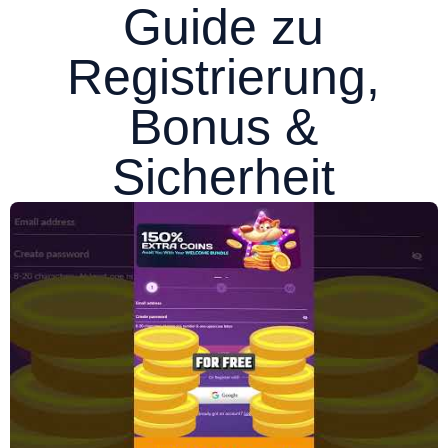
Guide zu
Registrierung,
Bonus &
Sicherheit