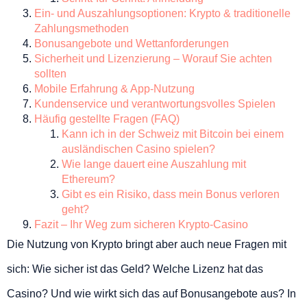
Ein‑ und Auszahlungsoptionen: Krypto & traditionelle
Zahlungsmethoden
Bonusangebote und Wettanforderungen
Sicherheit und Lizenzierung – Worauf Sie achten
sollten
Mobile Erfahrung & App‑Nutzung
Kundenservice und verantwortungsvolles Spielen
Häufig gestellte Fragen (FAQ)
Kann ich in der Schweiz mit Bitcoin bei einem
ausländischen Casino spielen?
Wie lange dauert eine Auszahlung mit
Ethereum?
Gibt es ein Risiko, dass mein Bonus verloren
geht?
Fazit – Ihr Weg zum sicheren Krypto‑Casino
Die Nutzung von Krypto bringt aber auch neue Fragen mit
sich: Wie sicher ist das Geld? Welche Lizenz hat das
Casino? Und wie wirkt sich das auf Bonusangebote aus? In