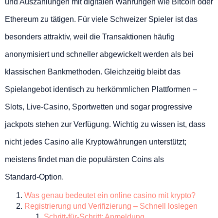
und Auszahlungen mit digitalen Währungen wie Bitcoin oder
Ethereum zu tätigen. Für viele Schweizer Spieler ist das
besonders attraktiv, weil die Transaktionen häufig
anonymisiert und schneller abgewickelt werden als bei
klassischen Bankmethoden. Gleichzeitig bleibt das
Spielangebot identisch zu herkömmlichen Plattformen –
Slots, Live‑Casino, Sportwetten und sogar progressive
jackpots stehen zur Verfügung. Wichtig zu wissen ist, dass
nicht jedes Casino alle Kryptowährungen unterstützt;
meistens findet man die populärsten Coins als
Standard‑Option.
Was genau bedeutet ein online casino mit krypto?
Registrierung und Verifizierung – Schnell loslegen
Schritt‑für‑Schritt: Anmeldung