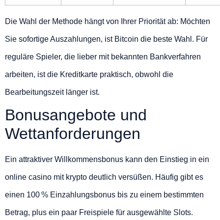
Die Wahl der Methode hängt von Ihrer Priorität ab: Möchten
Sie sofortige Auszahlungen, ist Bitcoin die beste Wahl. Für
reguläre Spieler, die lieber mit bekannten Bankverfahren
arbeiten, ist die Kreditkarte praktisch, obwohl die
Bearbeitungszeit länger ist.
Bonusangebote und
Wettanforderungen
Ein attraktiver Willkommensbonus kann den Einstieg in ein
online casino mit krypto deutlich versüßen. Häufig gibt es
einen 100 % Einzahlungsbonus bis zu einem bestimmten
Betrag, plus ein paar Freispiele für ausgewählte Slots.