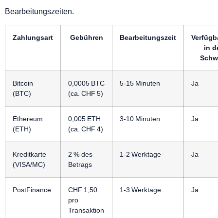
Bearbeitungszeiten.
Zahlungsart
Gebühren
Bearbeitungszeit
Verfügb
in d
Schw
Bitcoin
0,0005 BTC
5‑15 Minuten
Ja
(BTC)
(ca. CHF 5)
Ethereum
0,005 ETH
3‑10 Minuten
Ja
(ETH)
(ca. CHF 4)
Kreditkarte
2 % des
1‑2 Werktage
Ja
(VISA/MC)
Betrags
PostFinance
CHF 1,50
1‑3 Werktage
Ja
pro
Transaktion