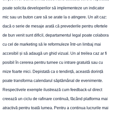
poate solicita developerilor să implementeze un indicator
mic sau un buton care să se arate la o atingere. Un alt caz:
dacă o serie de mesaje arată că prevederile pentru ofertele
de bun venit sunt dificil, departamentul legal poate colabora
cu cel de marketing să le reformuleze într-un limbaj mai
accesibil și să adaugă un ghid vizual. Un al treilea caz ar fi
posibil în cererea pentru turnee cu intrare gratuită sau cu
mize foarte mici. Depistată ca o tendință, această dorință
poate transforma calendarul săptămânal de evenimente.
Respectivele exemple ilustrează cum feedback-ul direct
creează un ciclu de rafinare continuă, făcând platforma mai
atractivă pentru toată lumea. Pentru a continua lucrurile mai