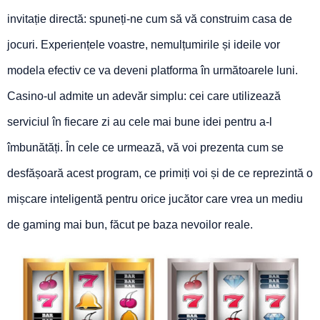
invitație directă: spuneți-ne cum să vă construim casa de
jocuri. Experiențele voastre, nemulțumirile și ideile vor
modela efectiv ce va deveni platforma în următoarele luni.
Casino-ul admite un adevăr simplu: cei care utilizează
serviciul în fiecare zi au cele mai bune idei pentru a-l
îmbunătăți. În cele ce urmează, vă voi prezenta cum se
desfășoară acest program, ce primiți voi și de ce reprezintă o
mișcare inteligentă pentru orice jucător care vrea un mediu
de gaming mai bun, făcut pe baza nevoilor reale.