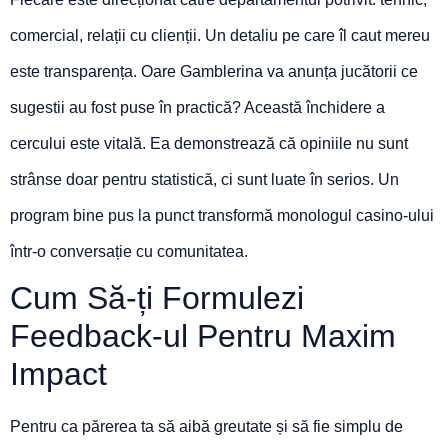
comercial, relații cu clienții. Un detaliu pe care îl caut mereu
este transparența. Oare Gamblerina va anunța jucătorii ce
sugestii au fost puse în practică? Această închidere a
cercului este vitală. Ea demonstrează că opiniile nu sunt
strânse doar pentru statistică, ci sunt luate în serios. Un
program bine pus la punct transformă monologul casino-ului
într-o conversație cu comunitatea.
Cum Să-ți Formulezi
Feedback-ul Pentru Maxim
Impact
Pentru ca părerea ta să aibă greutate și să fie simplu de