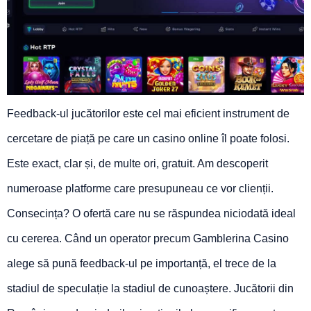
Feedback-ul jucătorilor este cel mai eficient instrument de
cercetare de piață pe care un casino online îl poate folosi.
Este exact, clar și, de multe ori, gratuit. Am descoperit
numeroase platforme care presupuneau ce vor clienții.
Consecința? O ofertă care nu se răspundea niciodată ideal
cu cererea. Când un operator precum Gamblerina Casino
alege să pună feedback-ul pe importanță, el trece de la
stadiul de speculație la stadiul de cunoaștere. Jucătorii din