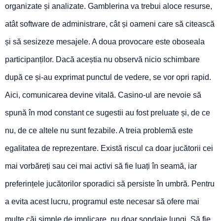
organizate și analizate. Gamblerina va trebui aloce resurse,
atât software de administrare, cât și oameni care să citească
și să sesizeze mesajele. A doua provocare este oboseala
participanților. Dacă aceștia nu observă nicio schimbare
după ce și-au exprimat punctul de vedere, se vor opri rapid.
Aici, comunicarea devine vitală. Casino-ul are nevoie să
spună în mod constant ce sugestii au fost preluate și, de ce
nu, de ce altele nu sunt fezabile. A treia problemă este
egalitatea de reprezentare. Există riscul ca doar jucătorii cei
mai vorbăreți sau cei mai activi să fie luați în seamă, iar
preferințele jucătorilor sporadici să persiste în umbră. Pentru
a evita acest lucru, programul este necesar să ofere mai
multe căi simple de implicare, nu doar sondaje lungi. Să fie