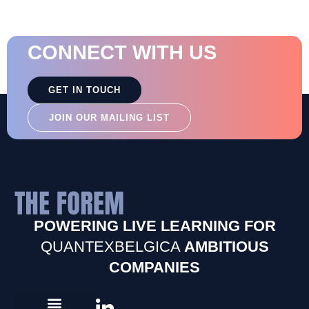
CONNECT WITH US
GET IN TOUCH
JOIN OUR MAILING LIST
POWERING LIVE LEARNING FOR
QUANTEXBELGICA
AMBITIOUS
COMPANIES