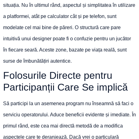
situația. Nu în ultimul rând, aspectul și simplitatea în utilizare
a platformei, atât pe calculator cât și pe telefon, sunt
modelate cel mai bine de păreri. O structură care pare
intuitivă unui designer poate fi o confuzie pentru un jucător
în fiecare seară. Aceste zone, bazate pe viața reală, sunt
surse de îmbunătățiri autentice.
Folosurile Directe pentru
Participanții Care Se implică
Să participi la un asemenea program nu înseamnă să faci o
serviciu operatorului. Aduce beneficii evidente și imediate. În
primul rând, este cea mai directă metodă de a modifica
aspectele care te deranjează. Dacă vrei o particulară