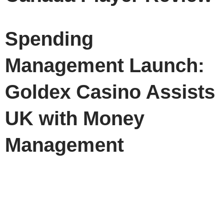
Spending
Management Launch:
Goldex Casino Assists
UK with Money
Management