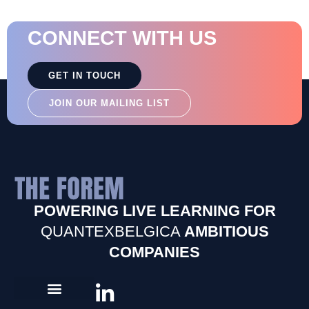
CONNECT WITH US
GET IN TOUCH
JOIN OUR MAILING LIST
POWERING LIVE LEARNING FOR
QUANTEXBELGICA
AMBITIOUS
COMPANIES