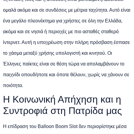
ομαλά ακόμα και σε συνδέσεις με μέτρια ταχύτητα. Αυτό είναι
ένα μεγάλο πλεονέκτημα για χρήστες σε όλη την Ελλάδα,
ακόμα και σε νησιά ή περιοχές με πιο ασταθές σταθερό
ίντερνετ. Αυτή η υποχρέωση στην πλήρη πρόσβαση έσπασε
το χάσμα μεταξύ χρήσης υπολογιστή και κινητού. Οι
Έλληνες παίκτες είναι σε θέση τώρα να απολαμβάνουν το
παιχνίδι οπουδήποτε και όποτε θέλουν, χωρίς να χάνουν σε
ποιότητα.
Η Κοινωνική Απήχηση και η
Συντροφιά στη Πατρίδα μας
Η επίδραση του Balloon Boom Slot δεν περιορίστηκε μέσα