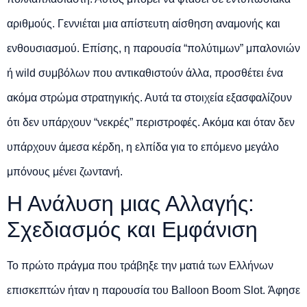
αριθμούς. Γεννιέται μια απίστευτη αίσθηση αναμονής και
ενθουσιασμού. Επίσης, η παρουσία “πολύτιμων” μπαλονιών
ή wild συμβόλων που αντικαθιστούν άλλα, προσθέτει ένα
ακόμα στρώμα στρατηγικής. Αυτά τα στοιχεία εξασφαλίζουν
ότι δεν υπάρχουν “νεκρές” περιστροφές. Ακόμα και όταν δεν
υπάρχουν άμεσα κέρδη, η ελπίδα για το επόμενο μεγάλο
μπόνους μένει ζωντανή.
Η Ανάλυση μιας Αλλαγής:
Σχεδιασμός και Εμφάνιση
Το πρώτο πράγμα που τράβηξε την ματιά των Ελλήνων
επισκεπτών ήταν η παρουσία του Balloon Boom Slot. Άφησε