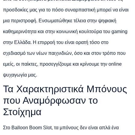
προσδοκίες μας για το πόσο συναρπαστική μπορεί να είναι
μια περιστροφή. Ενσωματώθηκε τέλεια στην ψηφιακή
καθημερινότητα και στην κοινωνική κουλτούρα του gaming
στην Ελλάδα. Η επιρροή του είναι ορατή τόσο στο
σχεδιασμό των νέων παιχνιδιών, όσο και στον τρόπο που
εμείς, οι παίκτες, προσεγγίζουμε και κρίνουμε την online
ψυχαγωγία μας.
Τα Χαρακτηριστικά Μπόνους
που Αναμόρφωσαν το
Στοίχημα
Στο Balloon Boom Slot, τα μπόνους δεν είναι απλά ένα