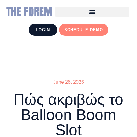
LOGIN
SCHEDULE DEMO
June 26, 2026
Πώς ακριβώς το
Balloon Boom
Slot