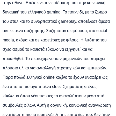
στην οθόνη. Επέκτεινε την επίδραση του στην κοινωνική
δυναμική του ελληνικού gaming. Το παιχνίδι, με το ζωηρό
του στυλ και το συναρπαστικό gameplay, αποτέλεσε άμεσα
αντικείμενο συζήτησης. Συζητιόταν σε φόρουμ, στα social
media, ακόμα και σε καφετέριες με φίλους. Η λιτότητα του
σχεδιασμού το καθιστά εύκολο να εξηγηθεί και να
προωθηθεί. Το περιεχόμενο των μηχανικών του παρέχει
πλούσιο υλικό για ανταλλαγή στρατηγικών και εμπειριών.
Πάρα πολλά ελληνικά online καζίνο το έχουν αναφέρει ως
ένα από τα πιο αγαπημένα slots. Σχηματίστηκε ένας
κύκλωμα όπου νέοι παίκτες το ανακαλύπτουν μέσα από
συμβουλές φίλων. Αυτή η οργανική, κοινωνική αναγνώριση
είναι ίσως η πιο ισχυρή ένδειξη της επιτυχίας του. Δεν ήταν