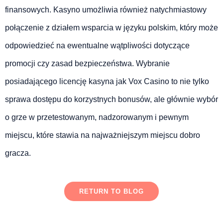
finansowych. Kasyno umożliwia również natychmiastowy
połączenie z działem wsparcia w języku polskim, który może
odpowiedzieć na ewentualne wątpliwości dotyczące
promocji czy zasad bezpieczeństwa. Wybranie
posiadającego licencję kasyna jak Vox Casino to nie tylko
sprawa dostępu do korzystnych bonusów, ale głównie wybór
o grze w przetestowanym, nadzorowanym i pewnym
miejscu, które stawia na najważniejszym miejscu dobro
gracza.
RETURN TO BLOG