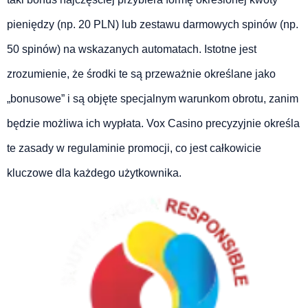
pieniędzy (np. 20 PLN) lub zestawu darmowych spinów (np.
50 spinów) na wskazanych automatach. Istotne jest
zrozumienie, że środki te są przeważnie określane jako
„bonusowe” i są objęte specjalnym warunkom obrotu, zanim
będzie możliwa ich wypłata. Vox Casino precyzyjnie określa
te zasady w regulaminie promocji, co jest całkowicie
kluczowe dla każdego użytkownika.