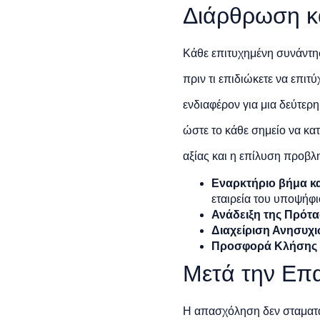
Διάρθρωση κ
Κάθε επιτυχημένη συνάντη
πριν τι επιδιώκετε να επιτ
ενδιαφέρον για μια δεύτερ
ώστε το κάθε σημείο να κα
αξίας και η επίλυση προβ
Εναρκτήριο βήμα κ
εταιρεία του υποψήφι
Ανάδειξη της Πρότα
Διαχείριση Ανησυχ
Προσφορά Κλήσης 
Μετά την Επ
Η απασχόληση δεν σταματά 