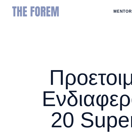
MENTOR
Προετοιμ
Ενδιαφερ
20 Supe