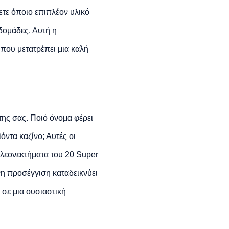
τε όποιο επιπλέον υλικό
βδομάδες. Αυτή η
 που μετατρέπει μια καλή
της σας. Ποιό όνομα φέρει
όντα καζίνο; Αυτές οι
πλεονεκτήματα του 20 Super
νη προσέγγιση καταδεικνύει
 σε μια ουσιαστική