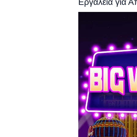
Εργαλεία για Α