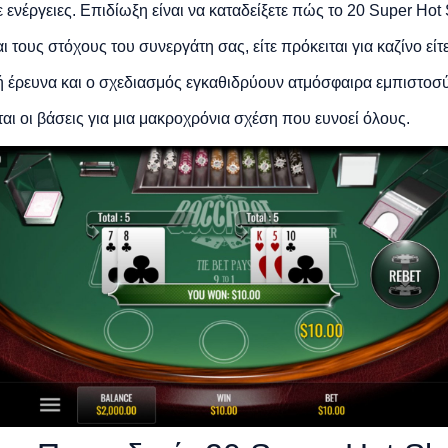
ενέργειες. Επιδίωξη είναι να καταδείξετε πώς το 20 Super Hot 
ι τους στόχους του συνεργάτη σας, είτε πρόκειται για καζίνο είτ
ή έρευνα και ο σχεδιασμός εγκαθιδρύουν ατμόσφαιρα εμπιστοσ
ται οι βάσεις για μια μακροχρόνια σχέση που ευνοεί όλους.