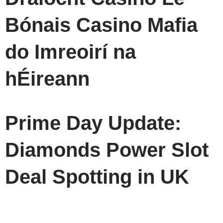
Bónais Casino Mafia
do Imreoirí na
hÉireann
Prime Day Update:
Diamonds Power Slot
Deal Spotting in UK