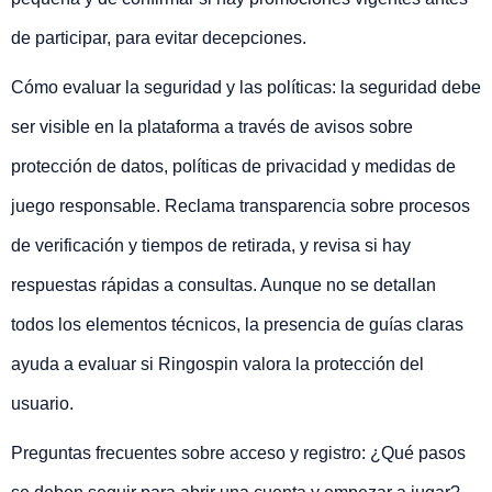
de participar, para evitar decepciones.
Cómo evaluar la seguridad y las políticas: la seguridad debe
ser visible en la plataforma a través de avisos sobre
protección de datos, políticas de privacidad y medidas de
juego responsable. Reclama transparencia sobre procesos
de verificación y tiempos de retirada, y revisa si hay
respuestas rápidas a consultas. Aunque no se detallan
todos los elementos técnicos, la presencia de guías claras
ayuda a evaluar si Ringospin valora la protección del
usuario.
Preguntas frecuentes sobre acceso y registro: ¿Qué pasos