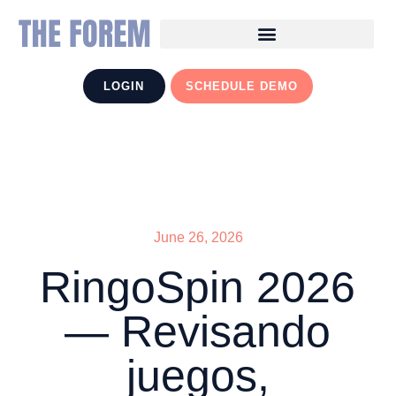
LOGIN
SCHEDULE DEMO
June 26, 2026
RingoSpin 2026
— Revisando
juegos,