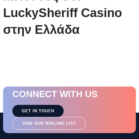
LuckySheriff Casino
στην Ελλάδα
CONNECT WITH US
GET IN TOUCH
JOIN OUR MAILING LIST