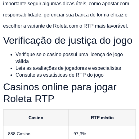
importante seguir algumas dicas úteis, como apostar com
responsabilidade, gerenciar sua banca de forma eficaz e
escolher a variante de Roleta com o RTP mais favorável.
Verificação de justiça do jogo
Verifique se o casino possui uma licença de jogo
válida
Leia as avaliações de jogadores e especialistas
Consulte as estatísticas de RTP do jogo
Casinos online para jogar
Roleta RTP
Casino
RTP médio
888 Casino
97,3%