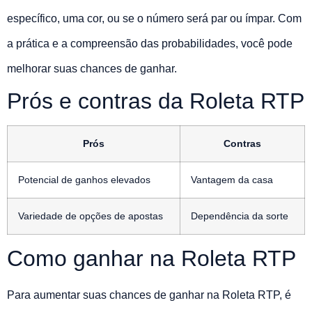
específico, uma cor, ou se o número será par ou ímpar. Com
a prática e a compreensão das probabilidades, você pode
melhorar suas chances de ganhar.
Prós e contras da Roleta RTP
Prós
Contras
Potencial de ganhos elevados
Vantagem da casa
Variedade de opções de apostas
Dependência da sorte
Como ganhar na Roleta RTP
Para aumentar suas chances de ganhar na Roleta RTP, é