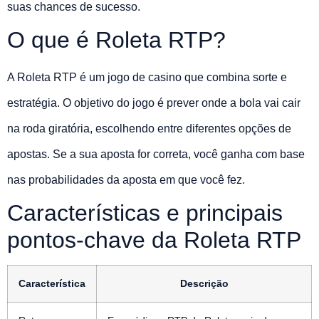
suas chances de sucesso.
O que é Roleta RTP?
A Roleta RTP é um jogo de casino que combina sorte e
estratégia. O objetivo do jogo é prever onde a bola vai cair
na roda giratória, escolhendo entre diferentes opções de
apostas. Se a sua aposta for correta, você ganha com base
nas probabilidades da aposta em que você fez.
Características e principais
pontos-chave da Roleta RTP
Característica
Descrição