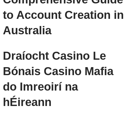
to Account Creation in
Australia
Draíocht Casino Le
Bónais Casino Mafia
do Imreoirí na
hÉireann