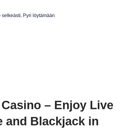
 selkeästi. Pyri löytämään
 Casino – Enjoy Live
e and Blackjack in