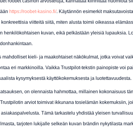
luet roobet casinon arvosteluja, kannattaa kiinnittää huomiota si
llään
https://roobet-kasino.fi/
. Käytännön esimerkit maksutavoista,
a konkreettisia viitteitä siitä, miten alusta toimii oikeassa eläm
henkilökohtaisen kuvan, eikä pelkästään yleisiä lupauksia. L
edonhankintaan.
ahdolliset kieli- ja maakohtaiset näkökulmat, jotka voivat va
jontaa eri markkinoilla. Vaikka Trustpilot-tekstin painopiste voi 
rsaalista kysymyksestä käyttökokemuksesta ja luotettavuudesta.
-katsauksen, on olennaista hahmottaa, millainen kokonaisuus täm
rustpilotin arviot toimivat ikkunana tosielämän kokemuksiin, joi
siakaspalvelusta. Tämä tarkastelu yhdistää yleisen turvallisu
masta, tarjoten lukijalle selkeän kuvan brändin nykytilasta mark