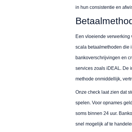
in hun consistentie en afw
Betaalmethod
Een vloeiende verwerking v
scala betaalmethoden die i
bankoverschrijvingen en cre
services zoals iDEAL. De i
methode onmiddellijk, vert
Onze check laat zien dat s
spelen. Voor opnames gelde
soms binnen 24 uur. Bankov
snel mogelijk af te handele