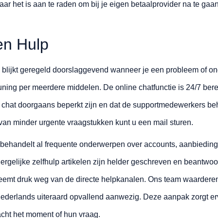
ar het is aan te raden om bij je eigen betaalprovider na te gaan
en Hulp
 blijkt geregeld doorslaggevend wanneer je een probleem of on
ning per meerdere middelen. De online chatfunctie is 24/7 berei
de chat doorgaans beperkt zijn en dat de supportmedewerkers 
 van minder urgente vraagstukken kunt u een mail sturen.
behandelt al frequente onderwerpen over accounts, aanbiedinge
ergelijke zelfhulp artikelen zijn helder geschreven en beantwoo
eemt druk weg van de directe helpkanalen. Ons team waarderen
Nederlands uiteraard opvallend aanwezig. Deze aanpak zorgt er
cht het moment of hun vraag.