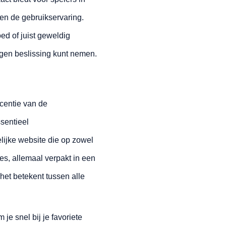
en de gebruikservaring.
ed of juist geweldig
ogen beslissing kunt nemen.
centie van de
ssentieel
lijke website die op zowel
es, allemaal verpakt in een
het betekent tussen alle
je snel bij je favoriete