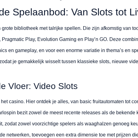
de Spelaanbod: Van Slots tot L
 grote bibliotheek met talrijke spellen. Die zijn afkomstig van
, Pragmatic Play, Evolution Gaming en Play’n GO. Deze combina
hics en gameplay, en voor een enorme variatie in thema’s en spe
odat je gemakkelijk wisselt tussen klassieke slots, nieuwe video
e Vloer: Video Slots
n het casino. Hier ontdek je alles, van basic fruitautomaten tot 
ospin bezit zowel de meest recente releases als de bekende kl
iteit, zodat zowel voorzichtige spelers als waaghalzen genoeg k
e netwerken, toevoegen een extra dimensie toe met prijzen die