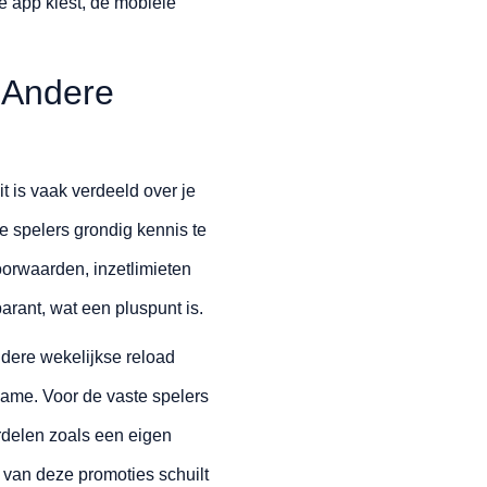
e app kiest, de mobiele
 Andere
t is vaak verdeeld over je
we spelers grondig kennis te
oorwaarden, inzetlimieten
arant, wat een pluspunt is.
ndere wekelijkse reload
game. Voor de vaste spelers
rdelen zoals een eigen
 van deze promoties schuilt