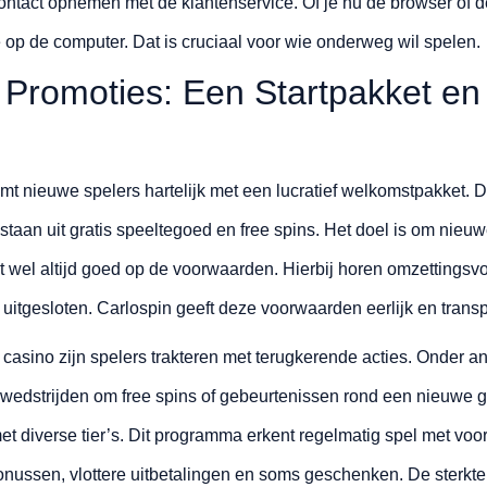
ontact opnemen met de klantenservice. Of je nu de browser of d
e op de computer. Dat is cruciaal voor wie onderweg wil spelen.
Promoties: Een Startpakket en
t nieuwe spelers hartelijk met een lucratief welkomstpakket. Di
staan uit gratis speeltegoed en free spins. Het doel is om nieu
t wel altijd goed op de voorwaarden. Hierbij horen omzettingsv
 uitgesloten. Carlospin geeft deze voorwaarden eerlijk en transp
 casino zijn spelers trakteren met terugkerende acties. Onder a
 wedstrijden om free spins of gebeurtenissen rond een nieuwe 
t diverse tier’s. Dit programma erkent regelmatig spel met voo
ussen, vlottere uitbetalingen en soms geschenken. De sterkte