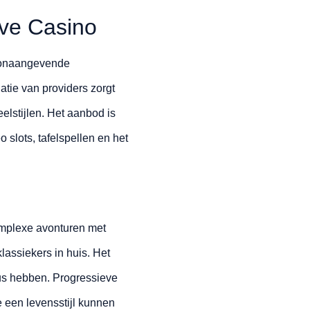
ive Casino
 toonaangevende
tie van providers zorgt
elstijlen. Het aanbod is
 slots, tafelspellen en het
complexe avonturen met
assiekers in huis. Het
eus hebben. Progressieve
 een levensstijl kunnen