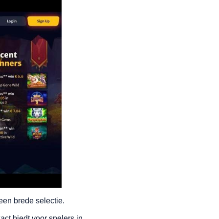
een brede selectie.
t biedt voor spelers in