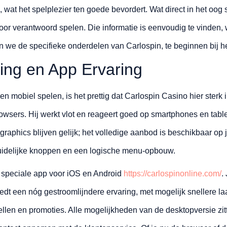
, wat het spelplezier ten goede bevordert. Wat direct in het oog s
voor verantwoord spelen. Die informatie is eenvoudig te vinden,
we de specifieke onderdelen van Carlospin, te beginnen bij het
ng en App Ervaring
obiel spelen, is het prettig dat Carlospin Casino hier sterk in
wsers. Hij werkt vlot en reageert goed op smartphones en table
graphics blijven gelijk; het volledige aanbod is beschikbaar op j
uidelijke knoppen en een logische menu-opbouw.
n speciale app voor iOS en Android
https://carlospinonline.com/
.
iedt een nóg gestroomlijndere ervaring, met mogelijk snellere la
len en promoties. Alle mogelijkheden van de desktopversie zitte