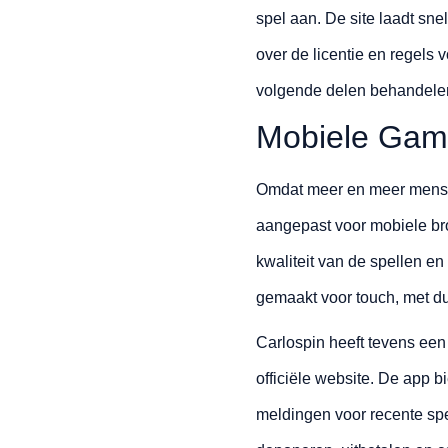
spel aan. De site laadt snel
over de licentie en regels 
volgende delen behandelen 
Mobiele Gami
Omdat meer en meer mensen m
aangepast voor mobiele bro
kwaliteit van de spellen en 
gemaakt voor touch, met d
Carlospin heeft tevens ee
officiële website. De app b
meldingen voor recente spel