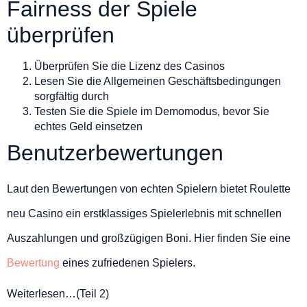
Fairness der Spiele
überprüfen
Überprüfen Sie die Lizenz des Casinos
Lesen Sie die Allgemeinen Geschäftsbedingungen
sorgfältig durch
Testen Sie die Spiele im Demomodus, bevor Sie
echtes Geld einsetzen
Benutzerbewertungen
Laut den Bewertungen von echten Spielern bietet Roulette
neu Casino ein erstklassiges Spielerlebnis mit schnellen
Auszahlungen und großzügigen Boni. Hier finden Sie eine
Bewertung
eines zufriedenen Spielers.
Weiterlesen…(Teil 2)