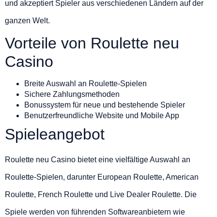
und akzeptiert Spieler aus verschiedenen Ländern auf der
ganzen Welt.
Vorteile von Roulette neu
Casino
Breite Auswahl an Roulette-Spielen
Sichere Zahlungsmethoden
Bonussystem für neue und bestehende Spieler
Benutzerfreundliche Website und Mobile App
Spieleangebot
Roulette neu Casino bietet eine vielfältige Auswahl an
Roulette-Spielen, darunter European Roulette, American
Roulette, French Roulette und Live Dealer Roulette. Die
Spiele werden von führenden Softwareanbietern wie