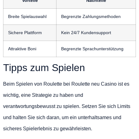
Vorteile
Nachteile
Breite Spielauswahl
Begrenzte Zahlungsmethoden
Sichere Plattform
Kein 24/7 Kundensupport
Attraktive Boni
Begrenzte Sprachunterstützung
Tipps zum Spielen
Beim Spielen von Roulette bei Roulette neu Casino ist es
wichtig, eine Strategie zu haben und
verantwortungsbewusst zu spielen. Setzen Sie sich Limits
und halten Sie sich daran, um ein unterhaltsames und
sicheres Spielerlebnis zu gewährleisten.