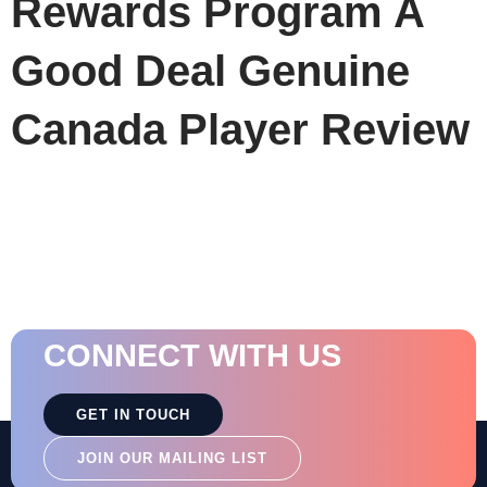
Rewards Program A
Good Deal Genuine
Canada Player Review
CONNECT WITH US
GET IN TOUCH
JOIN OUR MAILING LIST