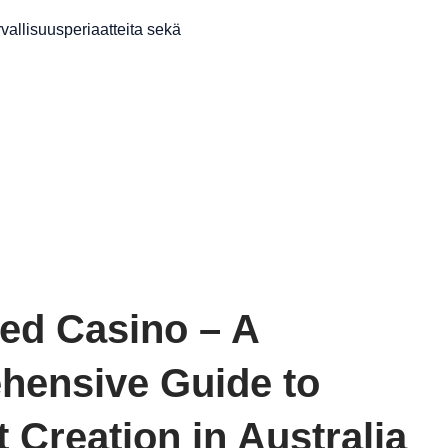
vallisuusperiaatteita sekä
ed Casino – A
hensive Guide to
 Creation in Australia