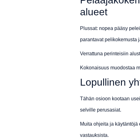
Pelaajakokem
alueet
Plussat: nopea pääsy pelei
parantavat pelikokemusta 
Verrattuna perinteisiin alus
Kokonaisuus muodostaa miel
Lopullinen yh
Tähän osioon kootaan usein 
selville perusasiat.
Muita ohjeita ja käytäntöjä 
vastauksista.