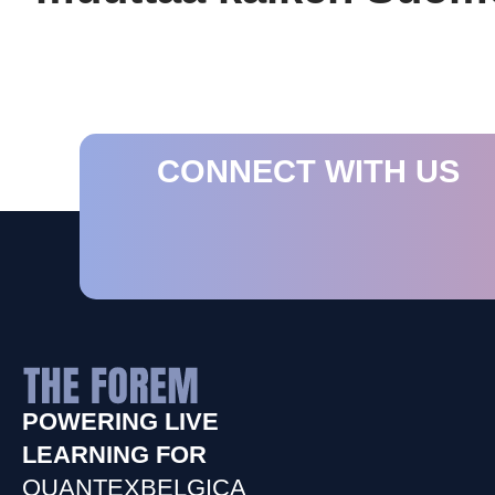
CONNECT WITH US
POWERING LIVE
LEARNING FOR
QUANTEXBELGICA