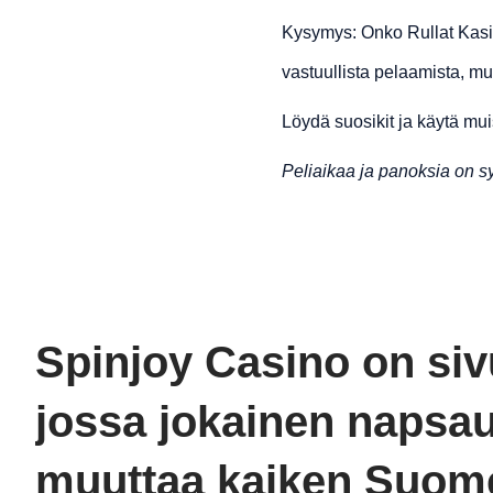
Kysymys: Onko Rullat Kasino
vastuullista pelaamista, mutt
Löydä suosikit ja käytä mui
Peliaikaa ja panoksia on syy
Spinjoy Casino on siv
jossa jokainen napsau
muuttaa kaiken Suom