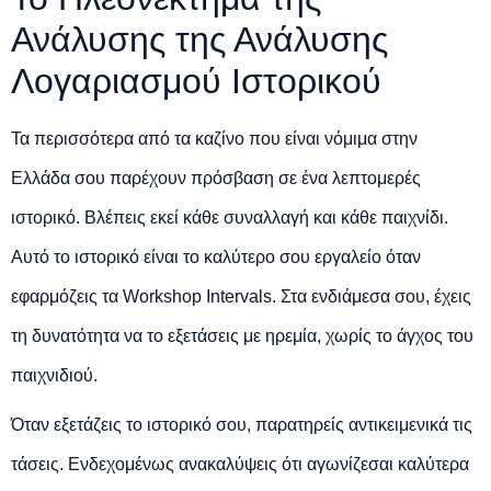
Ανάλυσης της Ανάλυσης
Λογαριασμού Ιστορικού
Τα περισσότερα από τα καζίνο που είναι νόμιμα στην
Ελλάδα σου παρέχουν πρόσβαση σε ένα λεπτομερές
ιστορικό. Βλέπεις εκεί κάθε συναλλαγή και κάθε παιχνίδι.
Αυτό το ιστορικό είναι το καλύτερο σου εργαλείο όταν
εφαρμόζεις τα Workshop Intervals. Στα ενδιάμεσα σου, έχεις
τη δυνατότητα να το εξετάσεις με ηρεμία, χωρίς το άγχος του
παιχνιδιού.
Όταν εξετάζεις το ιστορικό σου, παρατηρείς αντικειμενικά τις
τάσεις. Ενδεχομένως ανακαλύψεις ότι αγωνίζεσαι καλύτερα