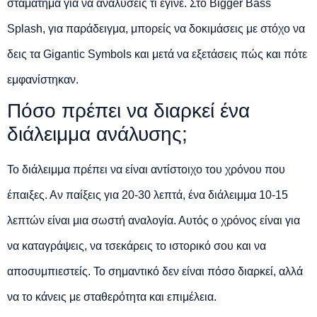
σταμάτημα για να αναλύσεις τι έγινε. Στο Bigger Bass
Splash, για παράδειγμα, μπορείς να δοκιμάσεις με στόχο να
δεις τα Gigantic Symbols και μετά να εξετάσεις πώς και πότε
εμφανίστηκαν.
Πόσο πρέπει να διαρκεί ένα
διάλειμμα ανάλυσης;
Το διάλειμμα πρέπει να είναι αντίστοιχο του χρόνου που
έπαιξες. Αν παίξεις για 20-30 λεπτά, ένα διάλειμμα 10-15
λεπτών είναι μια σωστή αναλογία. Αυτός ο χρόνος είναι για
να καταγράψεις, να τσεκάρεις το ιστορικό σου και να
αποσυμπιεστείς. Το σημαντικό δεν είναι πόσο διαρκεί, αλλά
να το κάνεις με σταθερότητα και επιμέλεια.