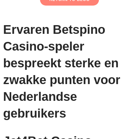
Ervaren Betspino
Casino-speler
bespreekt sterke en
zwakke punten voor
Nederlandse
gebruikers