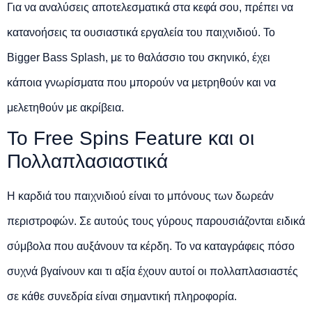
Για να αναλύσεις αποτελεσματικά στα κεφά σου, πρέπει να
κατανοήσεις τα ουσιαστικά εργαλεία του παιχνιδιού. Το
Bigger Bass Splash, με το θαλάσσιο του σκηνικό, έχει
κάποια γνωρίσματα που μπορούν να μετρηθούν και να
μελετηθούν με ακρίβεια.
Το Free Spins Feature και οι
Πολλαπλασιαστικά
Η καρδιά του παιχνιδιού είναι το μπόνους των δωρεάν
περιστροφών. Σε αυτούς τους γύρους παρουσιάζονται ειδικά
σύμβολα που αυξάνουν τα κέρδη. Το να καταγράφεις πόσο
συχνά βγαίνουν και τι αξία έχουν αυτοί οι πολλαπλασιαστές
σε κάθε συνεδρία είναι σημαντική πληροφορία.