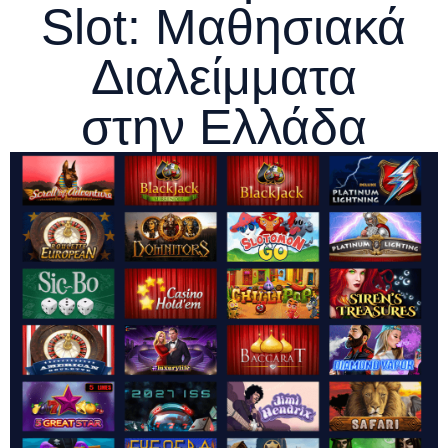
Slot: Μαθησιακά
Διαλείμματα
στην Ελλάδα