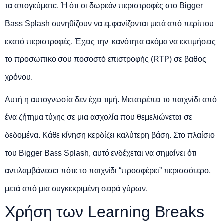
τα απογεύματα. Ή ότι οι δωρεάν περιστροφές στο Bigger
Bass Splash συνηθίζουν να εμφανίζονται μετά από περίπου
εκατό περιστροφές. Έχεις την ικανότητα ακόμα να εκτιμήσεις
το προσωπικό σου ποσοστό επιστροφής (RTP) σε βάθος
χρόνου.
Αυτή η αυτογνωσία δεν έχει τιμή. Μετατρέπει το παιχνίδι από
ένα ζήτημα τύχης σε μια ασχολία που θεμελιώνεται σε
δεδομένα. Κάθε κίνηση κερδίζει καλύτερη βάση. Στο πλαίσιο
του Bigger Bass Splash, αυτό ενδέχεται να σημαίνει ότι
αντιλαμβάνεσαι πότε το παιχνίδι “προσφέρει” περισσότερο,
μετά από μια συγκεκριμένη σειρά γύρων.
Χρήση των Learning Breaks