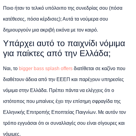
Ποιο ήταν το τελικό υπόλοιπο της συνεδρίας σου (πόσα
κατέθεσες, πόσα κέρδισες); Αυτά τα νούμερα σου
δημιουργούν μια ακριβή εικόνα με τον καιρό.
Υπάρχει αυτό το παιχνίδι νόμιμα
για παίκτες από την Ελλάδα;
Ναι, το
bigger bass splash offers
διατίθεται σε καζίνο που
διαθέτουν άδεια από την ΕΕΕΠ και παρέχουν υπηρεσίες
νόμιμα στην Ελλάδα. Πρέπει πάντα να ελέγχεις ότι ο
ιστότοπος που μπαίνεις έχει την επίσημη σφραγίδα της
Ελληνικής Επιτροπής Εποπτείας Παιγνίων. Με αυτόν τον
τρόπο εγγυάσαι ότι οι συναλλαγές σου είναι σίγουρες και
νόμιμες.