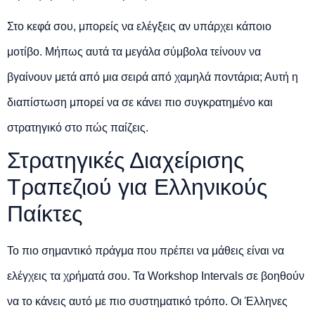
Στο κεφά σου, μπορείς να ελέγξεις αν υπάρχει κάποιο
μοτίβο. Μήπως αυτά τα μεγάλα σύμβολα τείνουν να
βγαίνουν μετά από μια σειρά από χαμηλά ποντάρια; Αυτή η
διαπίστωση μπορεί να σε κάνει πιο συγκρατημένο και
στρατηγικό στο πώς παίζεις.
Στρατηγικές Διαχείρισης
Τραπεζιού για Ελληνικούς
Παίκτες
Το πιο σημαντικό πράγμα που πρέπει να μάθεις είναι να
ελέγχεις τα χρήματά σου. Τα Workshop Intervals σε βοηθούν
να το κάνεις αυτό με πιο συστηματικό τρόπο. Οι Έλληνες