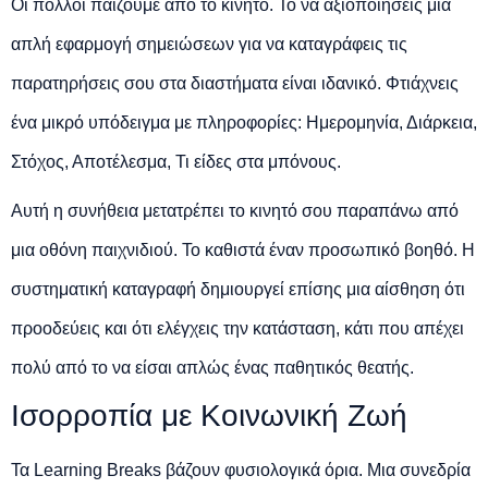
Οι πολλοί παίζουμε από το κινητό. Το να αξιοποιήσεις μια
απλή εφαρμογή σημειώσεων για να καταγράφεις τις
παρατηρήσεις σου στα διαστήματα είναι ιδανικό. Φτιάχνεις
ένα μικρό υπόδειγμα με πληροφορίες: Ημερομηνία, Διάρκεια,
Στόχος, Αποτέλεσμα, Τι είδες στα μπόνους.
Αυτή η συνήθεια μετατρέπει το κινητό σου παραπάνω από
μια οθόνη παιχνιδιού. Το καθιστά έναν προσωπικό βοηθό. Η
συστηματική καταγραφή δημιουργεί επίσης μια αίσθηση ότι
προοδεύεις και ότι ελέγχεις την κατάσταση, κάτι που απέχει
πολύ από το να είσαι απλώς ένας παθητικός θεατής.
Ισορροπία με Κοινωνική Ζωή
Τα Learning Breaks βάζουν φυσιολογικά όρια. Μια συνεδρία