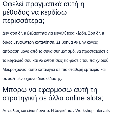
Ωφελεί πραγματικά αυτή η
μέθοδος να κερδίσω
περισσότερα;
Δεν σου δίνει βεβαιότητα για μεγαλύτερα κέρδη. Σου δίνει
όμως μεγαλύτερη κατανόηση. Σε βοηθά να μην κάνεις
απόφαση μόνο από το συναισθηματισμό, να προστατεύσεις
το κεφάλαιό σου και να εντοπίσεις τις φάσεις του παιχνιδιού.
Μακροχρόνια, αυτό καταλήγει σε πιο σταθερή εμπειρία και
σε αυξημένο χρόνο διασκέδασης.
Μπορώ να εφαρμόσω αυτή τη
στρατηγική σε άλλα online slots;
Ασφαλώς και είναι δυνατό. Η λογική των Workshop Intervals