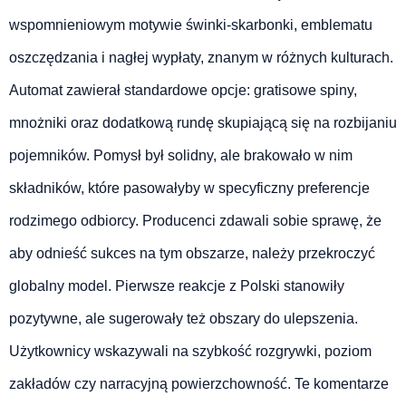
wspomnieniowym motywie świnki-skarbonki, emblematu
oszczędzania i nagłej wypłaty, znanym w różnych kulturach.
Automat zawierał standardowe opcje: gratisowe spiny,
mnożniki oraz dodatkową rundę skupiającą się na rozbijaniu
pojemników. Pomysł był solidny, ale brakowało w nim
składników, które pasowałyby w specyficzny preferencje
rodzimego odbiorcy. Producenci zdawali sobie sprawę, że
aby odnieść sukces na tym obszarze, należy przekroczyć
globalny model. Pierwsze reakcje z Polski stanowiły
pozytywne, ale sugerowały też obszary do ulepszenia.
Użytkownicy wskazywali na szybkość rozgrywki, poziom
zakładów czy narracyjną powierzchowność. Te komentarze