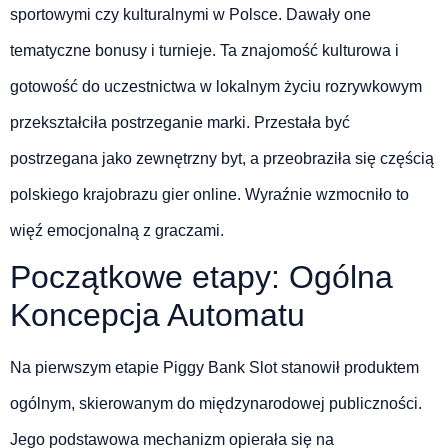
sportowymi czy kulturalnymi w Polsce. Dawały one
tematyczne bonusy i turnieje. Ta znajomość kulturowa i
gotowość do uczestnictwa w lokalnym życiu rozrywkowym
przekształciła postrzeganie marki. Przestała być
postrzegana jako zewnętrzny byt, a przeobraziła się częścią
polskiego krajobrazu gier online. Wyraźnie wzmocniło to
więź emocjonalną z graczami.
Początkowe etapy: Ogólna
Koncepcja Automatu
Na pierwszym etapie Piggy Bank Slot stanowił produktem
ogólnym, skierowanym do międzynarodowej publiczności.
Jego podstawowa mechanizm opierała się na