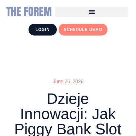
LOGIN
SCHEDULE DEMO
June 26, 2026
Dzieje
Innowacji: Jak
Piggy Bank Slot