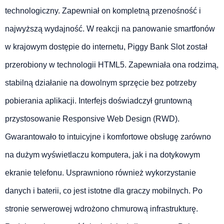
technologiczny. Zapewniał on kompletną przenośność i
najwyższą wydajność. W reakcji na panowanie smartfonów
w krajowym dostępie do internetu, Piggy Bank Slot został
przerobiony w technologii HTML5. Zapewniała ona rodzimą,
stabilną działanie na dowolnym sprzęcie bez potrzeby
pobierania aplikacji. Interfejs doświadczył gruntowną
przystosowanie Responsive Web Design (RWD).
Gwarantowało to intuicyjne i komfortowe obsługę zarówno
na dużym wyświetlaczu komputera, jak i na dotykowym
ekranie telefonu. Usprawniono również wykorzystanie
danych i baterii, co jest istotne dla graczy mobilnych. Po
stronie serwerowej wdrożono chmurową infrastrukturę.