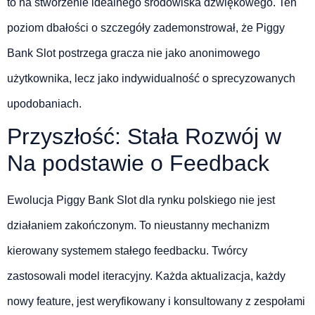
to na stworzenie idealnego środowiska dźwiękowego. Ten
poziom dbałości o szczegóły zademonstrował, że Piggy
Bank Slot postrzega gracza nie jako anonimowego
użytkownika, lecz jako indywidualność o sprecyzowanych
upodobaniach.
Przyszłość: Stała Rozwój w
Na podstawie o Feedback
Ewolucja Piggy Bank Slot dla rynku polskiego nie jest
działaniem zakończonym. To nieustanny mechanizm
kierowany systemem stałego feedbacku. Twórcy
zastosowali model iteracyjny. Każda aktualizacja, każdy
nowy feature, jest weryfikowany i konsultowany z zespołami