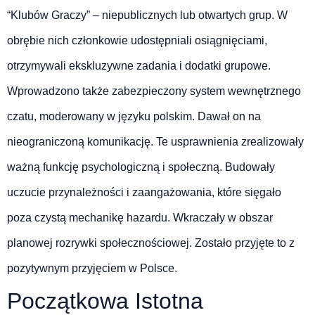
“Klubów Graczy” – niepublicznych lub otwartych grup. W
obrębie nich członkowie udostępniali osiągnięciami,
otrzymywali ekskluzywne zadania i dodatki grupowe.
Wprowadzono także zabezpieczony system wewnętrznego
czatu, moderowany w języku polskim. Dawał on na
nieograniczoną komunikację. Te usprawnienia zrealizowały
ważną funkcję psychologiczną i społeczną. Budowały
uczucie przynależności i zaangażowania, które sięgało
poza czystą mechanikę hazardu. Wkraczały w obszar
planowej rozrywki społecznościowej. Zostało przyjęte to z
pozytywnym przyjęciem w Polsce.
Początkowa Istotna