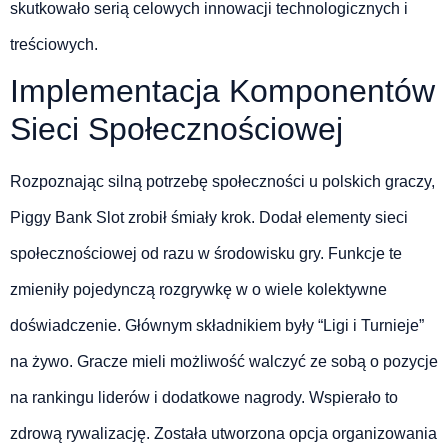
skutkowało serią celowych innowacji technologicznych i
treściowych.
Implementacja Komponentów
Sieci Społecznościowej
Rozpoznając silną potrzebę społeczności u polskich graczy,
Piggy Bank Slot zrobił śmiały krok. Dodał elementy sieci
społecznościowej od razu w środowisku gry. Funkcje te
zmieniły pojedynczą rozgrywkę w o wiele kolektywne
doświadczenie. Głównym składnikiem były “Ligi i Turnieje”
na żywo. Gracze mieli możliwość walczyć ze sobą o pozycje
na rankingu liderów i dodatkowe nagrody. Wspierało to
zdrową rywalizację. Została utworzona opcja organizowania