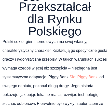
Przekształcał
dla Rynku
Polskiego
Polski sektor gier internetowych ma swój własny,
charakterystyczny charakter. Kształtują go specyficzne gusta
graczy i rygorystyczne przepisy. W takich warunkach sukces
wymaga czegoś więcej niż szczęścia – niezbędna jest
systematyczna adaptacja. Piggy Bank
Slot Piggy Bank
, od
swojego debiutu, pokonał długą drogę. Jego historia
pokazuje, jak pojąć lokalne realia, rozwijać technologię i
słuchać odbiorców. Pierwotnie był zwykłym automatem ze