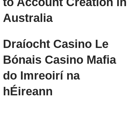
to Account Creation in
Australia
Draíocht Casino Le
Bónais Casino Mafia
do Imreoirí na
hÉireann