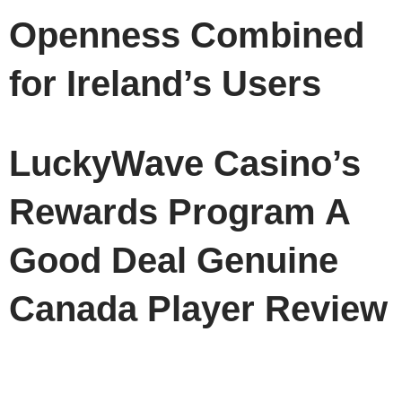
Openness Combined
for Ireland’s Users
LuckyWave Casino’s
Rewards Program A
Good Deal Genuine
Canada Player Review