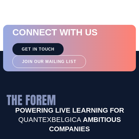
CONNECT WITH US
GET IN TOUCH
JOIN OUR MAILING LIST
POWERING LIVE LEARNING FOR
QUANTEXBELGICA
AMBITIOUS
COMPANIES