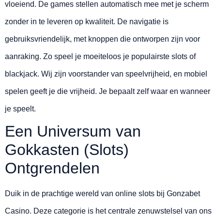
vloeiend. De games stellen automatisch mee met je scherm
zonder in te leveren op kwaliteit. De navigatie is
gebruiksvriendelijk, met knoppen die ontworpen zijn voor
aanraking. Zo speel je moeiteloos je populairste slots of
blackjack. Wij zijn voorstander van speelvrijheid, en mobiel
spelen geeft je die vrijheid. Je bepaalt zelf waar en wanneer
je speelt.
Een Universum van
Gokkasten (Slots)
Ontgrendelen
Duik in de prachtige wereld van online slots bij Gonzabet
Casino. Deze categorie is het centrale zenuwstelsel van ons