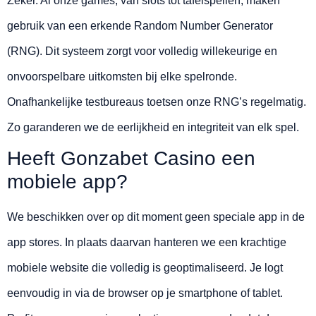
Zeker. Al onze games, van slots tot tafelspellen, maken
gebruik van een erkende Random Number Generator
(RNG). Dit systeem zorgt voor volledig willekeurige en
onvoorspelbare uitkomsten bij elke spelronde.
Onafhankelijke testbureaus toetsen onze RNG’s regelmatig.
Zo garanderen we de eerlijkheid en integriteit van elk spel.
Heeft Gonzabet Casino een
mobiele app?
We beschikken over op dit moment geen speciale app in de
app stores. In plaats daarvan hanteren we een krachtige
mobiele website die volledig is geoptimaliseerd. Je logt
eenvoudig in via de browser op je smartphone of tablet.