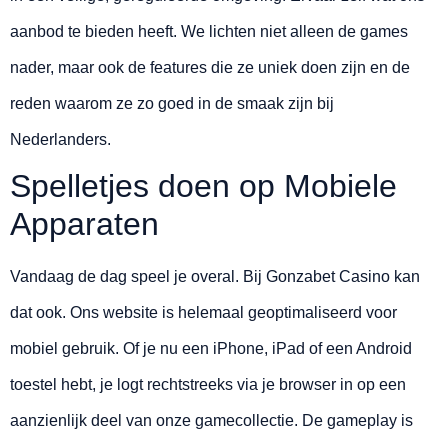
aanbod te bieden heeft. We lichten niet alleen de games
nader, maar ook de features die ze uniek doen zijn en de
reden waarom ze zo goed in de smaak zijn bij
Nederlanders.
Spelletjes doen op Mobiele
Apparaten
Vandaag de dag speel je overal. Bij Gonzabet Casino kan
dat ook. Ons website is helemaal geoptimaliseerd voor
mobiel gebruik. Of je nu een iPhone, iPad of een Android
toestel hebt, je logt rechtstreeks via je browser in op een
aanzienlijk deel van onze gamecollectie. De gameplay is