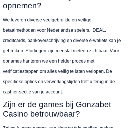
opnemen?
We leveren diverse veelgebruikte en veilige
betaalmethoden voor Nederlandse spelers. iDEAL,
creditcards, bankoverschrijving en diverse e-wallets kan je
gebruiken. Stortingen zijn meestal meteen zichtbaar. Voor
opnames hanteren we een helder proces met
verificatiestappen om alles veilig te laten verlopen. De
specifieke opties en verwerkingstijden treft u terug in de
cashier-sectie van je account.
Zijn er de games bij Gonzabet
Casino betrouwbaar?