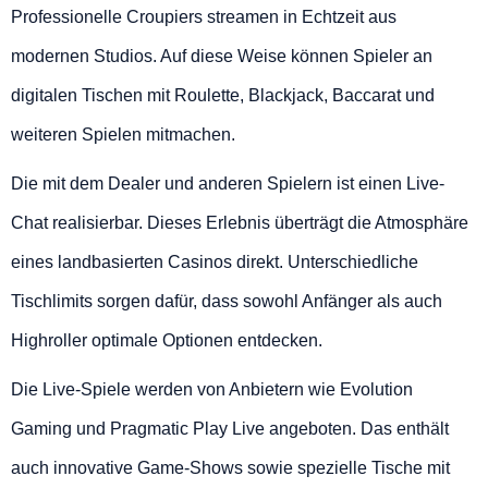
Professionelle Croupiers streamen in Echtzeit aus
modernen Studios. Auf diese Weise können Spieler an
digitalen Tischen mit Roulette, Blackjack, Baccarat und
weiteren Spielen mitmachen.
Die mit dem Dealer und anderen Spielern ist einen Live-
Chat realisierbar. Dieses Erlebnis überträgt die Atmosphäre
eines landbasierten Casinos direkt. Unterschiedliche
Tischlimits sorgen dafür, dass sowohl Anfänger als auch
Highroller optimale Optionen entdecken.
Die Live-Spiele werden von Anbietern wie Evolution
Gaming und Pragmatic Play Live angeboten. Das enthält
auch innovative Game-Shows sowie spezielle Tische mit