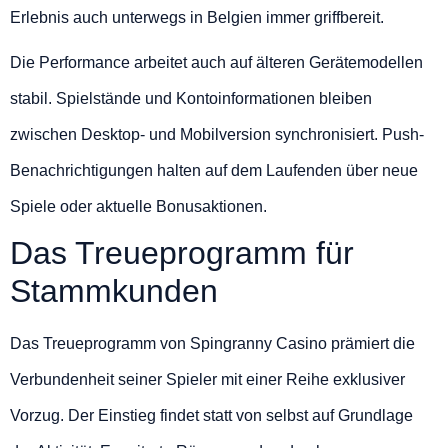
Erlebnis auch unterwegs in Belgien immer griffbereit.
Die Performance arbeitet auch auf älteren Gerätemodellen
stabil. Spielstände und Kontoinformationen bleiben
zwischen Desktop- und Mobilversion synchronisiert. Push-
Benachrichtigungen halten auf dem Laufenden über neue
Spiele oder aktuelle Bonusaktionen.
Das Treueprogramm für
Stammkunden
Das Treueprogramm von Spingranny Casino prämiert die
Verbundenheit seiner Spieler mit einer Reihe exklusiver
Vorzug. Der Einstieg findet statt von selbst auf Grundlage