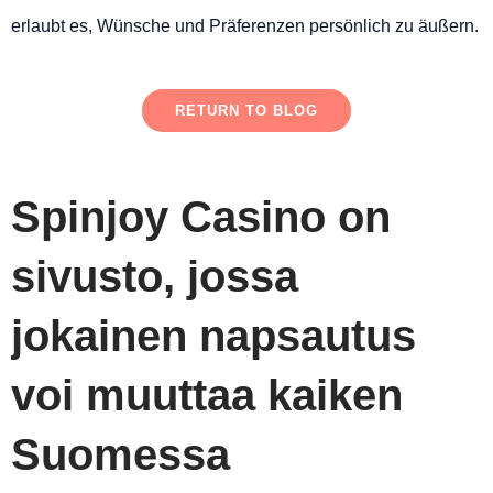
erlaubt es, Wünsche und Präferenzen persönlich zu äußern.
RETURN TO BLOG
Spinjoy Casino on
sivusto, jossa
jokainen napsautus
voi muuttaa kaiken
Suomessa