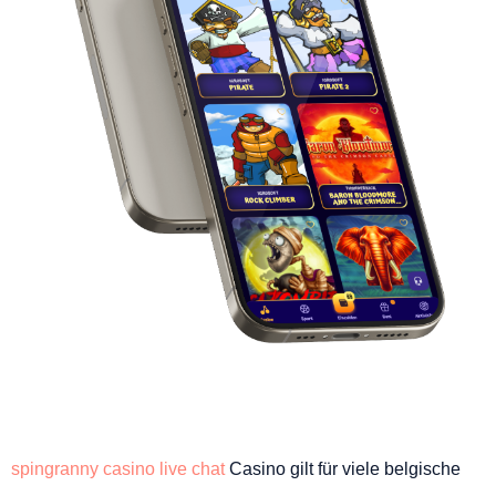
spingranny casino live chat
Casino gilt für viele belgische