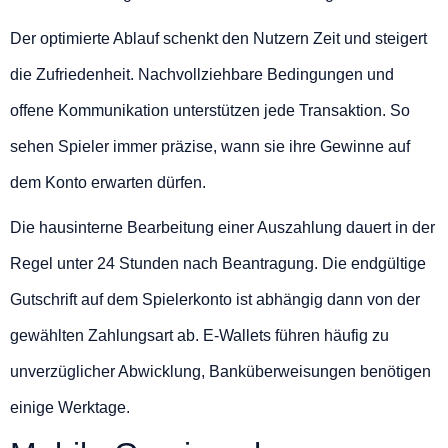
Der optimierte Ablauf schenkt den Nutzern Zeit und steigert
die Zufriedenheit. Nachvollziehbare Bedingungen und
offene Kommunikation unterstützen jede Transaktion. So
sehen Spieler immer präzise, wann sie ihre Gewinne auf
dem Konto erwarten dürfen.
Die hausinterne Bearbeitung einer Auszahlung dauert in der
Regel unter 24 Stunden nach Beantragung. Die endgültige
Gutschrift auf dem Spielerkonto ist abhängig dann von der
gewählten Zahlungsart ab. E-Wallets führen häufig zu
unverzüglicher Abwicklung, Banküberweisungen benötigen
einige Werktage.