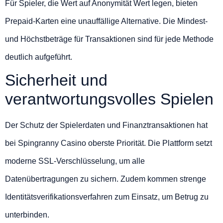
Für Spieler, die Wert auf Anonymität Wert legen, bieten
Prepaid-Karten eine unauffällige Alternative. Die Mindest-
und Höchstbeträge für Transaktionen sind für jede Methode
deutlich aufgeführt.
Sicherheit und
verantwortungsvolles Spielen
Der Schutz der Spielerdaten und Finanztransaktionen hat
bei Spingranny Casino oberste Priorität. Die Plattform setzt
moderne SSL-Verschlüsselung, um alle
Datenübertragungen zu sichern. Zudem kommen strenge
Identitätsverifikationsverfahren zum Einsatz, um Betrug zu
unterbinden.