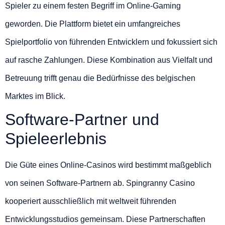
Spieler zu einem festen Begriff im Online-Gaming
geworden. Die Plattform bietet ein umfangreiches
Spielportfolio von führenden Entwicklern und fokussiert sich
auf rasche Zahlungen. Diese Kombination aus Vielfalt und
Betreuung trifft genau die Bedürfnisse des belgischen
Marktes im Blick.
Software-Partner und
Spieleerlebnis
Die Güte eines Online-Casinos wird bestimmt maßgeblich
von seinen Software-Partnern ab. Spingranny Casino
kooperiert ausschließlich mit weltweit führenden
Entwicklungsstudios gemeinsam. Diese Partnerschaften