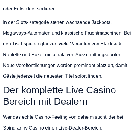
oder Entwickler sortieren.
In der Slots-Kategorie stehen wachsende Jackpots,
Megaways-Automaten und klassische Fruchtmaschinen. Bei
den Tischspielen glänzen viele Varianten von Blackjack,
Roulette und Poker mit attraktiven Ausschüttungsquoten.
Neue Veröffentlichungen werden prominent platziert, damit
Gäste jederzeit die neuesten Titel sofort finden.
Der komplette Live Casino
Bereich mit Dealern
Wer das echte Casino-Feeling von daheim sucht, der bei
Spingranny Casino einen Live-Dealer-Bereich.