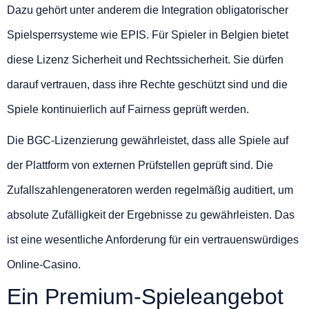
Dazu gehört unter anderem die Integration obligatorischer
Spielsperrsysteme wie EPIS. Für Spieler in Belgien bietet
diese Lizenz Sicherheit und Rechtssicherheit. Sie dürfen
darauf vertrauen, dass ihre Rechte geschützt sind und die
Spiele kontinuierlich auf Fairness geprüft werden.
Die BGC-Lizenzierung gewährleistet, dass alle Spiele auf
der Plattform von externen Prüfstellen geprüft sind. Die
Zufallszahlengeneratoren werden regelmäßig auditiert, um
absolute Zufälligkeit der Ergebnisse zu gewährleisten. Das
ist eine wesentliche Anforderung für ein vertrauenswürdiges
Online-Casino.
Ein Premium-Spieleangebot