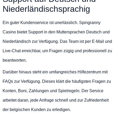
Niederländischsprachig
Ein guter Kundenservice ist unerlässlich. Spingranny
Casino bietet Support in den Muttersprachen Deutsch und
Niederländisch zur Verfügung. Das Team ist per E-Mail und
Live-Chat erreichbar, um Fragen zügig und professionell zu
beantworten.
Darüber hinaus steht ein umfangreiches Hilfezentrum mit
FAQs zur Verfügung. Dieses klärt die häufigsten Fragen zu
Konten, Boni, Zahlungen und Spielregeln. Der Service
arbeitet daran, jede Anfrage schnell und zur Zufriedenheit
der belgischen Kunden zu erledigen.