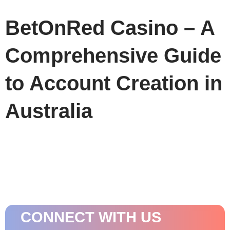
BetOnRed Casino – A
Comprehensive Guide
to Account Creation in
Australia
CONNECT WITH US