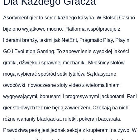
Dla Każdego Gracza
Asortyment gier to serce każdego kasyna. W Slotsdj Casino
bije ono wyjątkowo mocno. Platforma współpracuje z
liderami branży, takimi jak NetEnt, Pragmatic Play, Play’n
GO i Evolution Gaming. To zapewnienie wysokiej jakości
grafiki, dźwięku i sprawnej mechaniki. Miłośnicy slotów
mogą wybierać spośród setki tytułów. Są klasyczne
owocówki, nowoczesne sloty video z wieloma liniami
wygrywającymi, bonusami i progresywnymi jackpotami. Fani
gier stołowych też nie będą zawiedzeni. Czekają na nich
różne warianty blackjacka, ruletki, pokera i baccarata.
Prawdziwą perłą jest jednak sekcja z krupierami na żywo. W