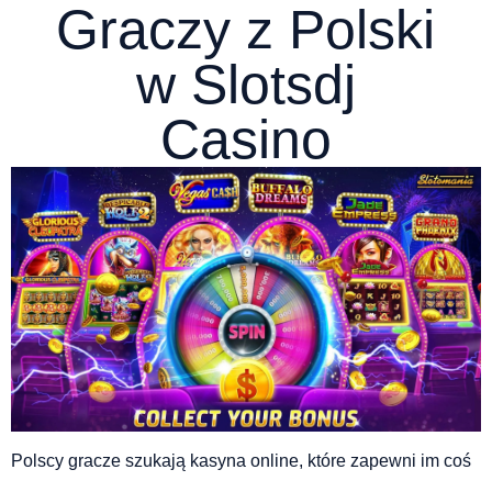
Graczy z Polski
w Slotsdj
Casino
Polscy gracze szukają kasyna online, które zapewni im coś