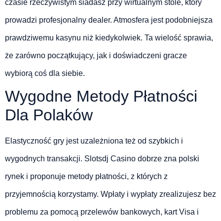
czasie rzeczywistym siadasz przy wirtualnym stole, który
prowadzi profesjonalny dealer. Atmosfera jest podobniejsza
prawdziwemu kasynu niż kiedykolwiek. Ta wielość sprawia,
że zarówno początkujący, jak i doświadczeni gracze
wybiorą coś dla siebie.
Wygodne Metody Płatności
Dla Polaków
Elastyczność gry jest uzależniona też od szybkich i
wygodnych transakcji. Slotsdj Casino dobrze zna polski
rynek i proponuje metody płatności, z których z
przyjemnością korzystamy. Wpłaty i wypłaty zrealizujesz bez
problemu za pomocą przelewów bankowych, kart Visa i