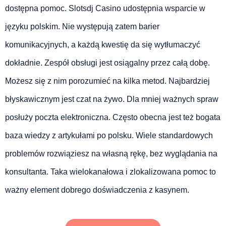
dostępna pomoc. Slotsdj Casino udostępnia wsparcie w
języku polskim. Nie występują zatem barier
komunikacyjnych, a każdą kwestię da się wytłumaczyć
dokładnie. Zespół obsługi jest osiągalny przez całą dobę.
Możesz się z nim porozumieć na kilka metod. Najbardziej
błyskawicznym jest czat na żywo. Dla mniej ważnych spraw
posłuży poczta elektroniczna. Często obecna jest też bogata
baza wiedzy z artykułami po polsku. Wiele standardowych
problemów rozwiąziesz na własną rękę, bez wyglądania na
konsultanta. Taka wielokanałowa i zlokalizowana pomoc to
ważny element dobrego doświadczenia z kasynem.