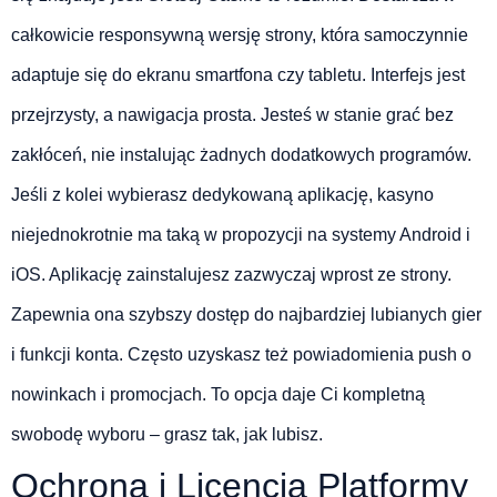
całkowicie responsywną wersję strony, która samoczynnie
adaptuje się do ekranu smartfona czy tabletu. Interfejs jest
przejrzysty, a nawigacja prosta. Jesteś w stanie grać bez
zakłóceń, nie instalując żadnych dodatkowych programów.
Jeśli z kolei wybierasz dedykowaną aplikację, kasyno
niejednokrotnie ma taką w propozycji na systemy Android i
iOS. Aplikację zainstalujesz zazwyczaj wprost ze strony.
Zapewnia ona szybszy dostęp do najbardziej lubianych gier
i funkcji konta. Często uzyskasz też powiadomienia push o
nowinkach i promocjach. To opcja daje Ci kompletną
swobodę wyboru – grasz tak, jak lubisz.
Ochrona i Licencja Platformy