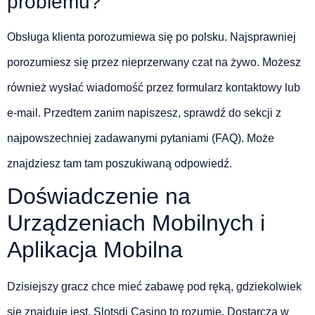
problemu?
Obsługa klienta porozumiewa się po polsku. Najsprawniej
porozumiesz się przez nieprzerwany czat na żywo. Możesz
również wysłać wiadomość przez formularz kontaktowy lub
e-mail. Przedtem zanim napiszesz, sprawdź do sekcji z
najpowszechniej zadawanymi pytaniami (FAQ). Może
znajdziesz tam tam poszukiwaną odpowiedź.
Doświadczenie na
Urządzeniach Mobilnych i
Aplikacja Mobilna
Dzisiejszy gracz chce mieć zabawę pod ręką, gdziekolwiek
się znajduje jest. Slotsdj Casino to rozumie. Dostarcza w