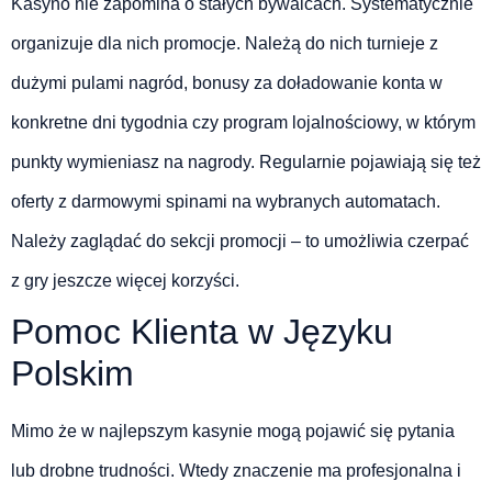
Kasyno nie zapomina o stałych bywalcach. Systematycznie
organizuje dla nich promocje. Należą do nich turnieje z
dużymi pulami nagród, bonusy za doładowanie konta w
konkretne dni tygodnia czy program lojalnościowy, w którym
punkty wymieniasz na nagrody. Regularnie pojawiają się też
oferty z darmowymi spinami na wybranych automatach.
Należy zaglądać do sekcji promocji – to umożliwia czerpać
z gry jeszcze więcej korzyści.
Pomoc Klienta w Języku
Polskim
Mimo że w najlepszym kasynie mogą pojawić się pytania
lub drobne trudności. Wtedy znaczenie ma profesjonalna i