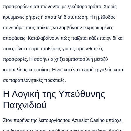
προσφορών διατυπώνονται με ξεκάθαρο τρόπο. Χωρίς
κρυμμένες ρήτρες ή απατηλή διατύπωση. Η η μέθοδος
συνδράμει τους παίκτες να λαμβάνουν τεκμηριωμένες
αποφάσεις. Καταλαβαίνουν πώς παίζεται κάθε παιχνίδι και
ποιες είναι οι προϋποθέσεις για τις προωθητικές
προσφορές. Η σαφήνεια χτίζει εμπιστοσύνη μεταξύ
ιστοσελίδας και παίκτη. Είναι και ένα ισχυρό εργαλείο κατά
σε παραπλανητικές πρακτικές.
Η Λογική της Υπεύθυνης
Παιχνιδιού
Στον πυρήνα της λειτουργίας του Azurslot Casino υπάρχει
μια δέσμευση για την υπεύθυνη τυχερή παιχνιδιού. Αυτή η