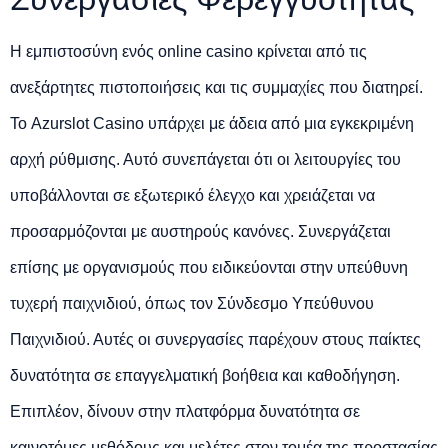
Η εμπιστοσύνη ενός online casino κρίνεται από τις
ανεξάρτητες πιστοποιήσεις και τις συμμαχίες που διατηρεί.
Το Azurslot Casino υπάρχει με άδεια από μια εγκεκριμένη
αρχή ρύθμισης. Αυτό συνεπάγεται ότι οι λειτουργίες του
υποβάλλονται σε εξωτερικό έλεγχο και χρειάζεται να
προσαρμόζονται με αυστηρούς κανόνες. Συνεργάζεται
επίσης με οργανισμούς που ειδικεύονται στην υπεύθυνη
τυχερή παιχνιδιού, όπως τον Σύνδεσμο Υπεύθυνου
Παιχνιδιού. Αυτές οι συνεργασίες παρέχουν στους παίκτες
δυνατότητα σε επαγγελματική βοήθεια και καθοδήγηση.
Επιπλέον, δίνουν στην πλατφόρμα δυνατότητα σε
καινοτόμες μεθόδους και μελέτες στον τομέα της προστασίας