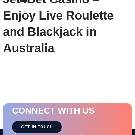
Enjoy Live Roulette
and Blackjack in
Australia
CONNECT WITH US
GET IN TOUCH