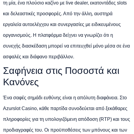
τη μία, ένα πλούσιο καζίνο με live dealer, εκατοντάδες slots
και δελεαστικές προσφορές. Από την άλλη, αυστηρά
εργαλεία αυτοελέγχου και συνεργασίες με ειδικευμένους
οργανισμούς. Η πλατφόρμα δείχνει να γνωρίζει ότι η
συνεχής διασκέδαση μπορεί να επιτευχθεί μόνο μέσα σε ένα
ασφαλές και διάφανο περιβάλλον.
Σαφήνεια στις Ποσοστά και
Κανόνες
Ένα σαφές σημάδι ευθύνης είναι η απόλυτη διαφάνεια. Στο
Azurslot Casino, κάθε παρτίδα συνοδεύεται από ξεκάθαρες
πληροφορίες για τη υπολογιζόμενη απόδοση (RTP) και τους
προδιαγραφές του. Οι προϋποθέσεις των μπόνους και των