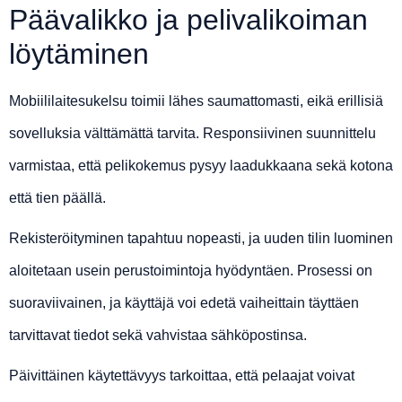
Päävalikko ja pelivalikoiman
löytäminen
Mobiililaitesukelsu toimii lähes saumattomasti, eikä erillisiä
sovelluksia välttämättä tarvita. Responsiivinen suunnittelu
varmistaa, että pelikokemus pysyy laadukkaana sekä kotona
että tien päällä.
Rekisteröityminen tapahtuu nopeasti, ja uuden tilin luominen
aloitetaan usein perustoimintoja hyödyntäen. Prosessi on
suoraviivainen, ja käyttäjä voi edetä vaiheittain täyttäen
tarvittavat tiedot sekä vahvistaa sähköpostinsa.
Päivittäinen käytettävyys tarkoittaa, että pelaajat voivat