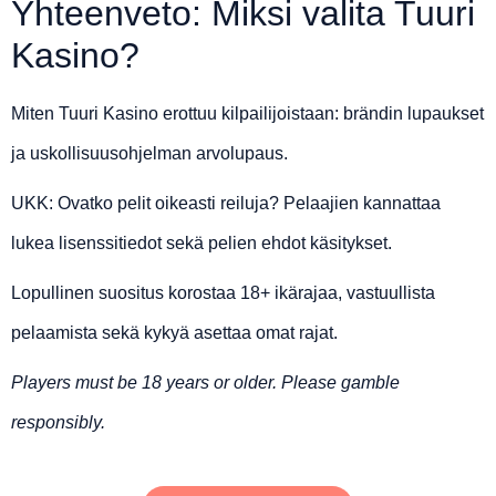
Yhteenveto: Miksi valita Tuuri
Kasino?
Miten Tuuri Kasino erottuu kilpailijoistaan: brändin lupaukset
ja uskollisuusohjelman arvolupaus.
UKK: Ovatko pelit oikeasti reiluja? Pelaajien kannattaa
lukea lisenssitiedot sekä pelien ehdot käsitykset.
Lopullinen suositus korostaa 18+ ikärajaa, vastuullista
pelaamista sekä kykyä asettaa omat rajat.
Players must be 18 years or older. Please gamble
responsibly.