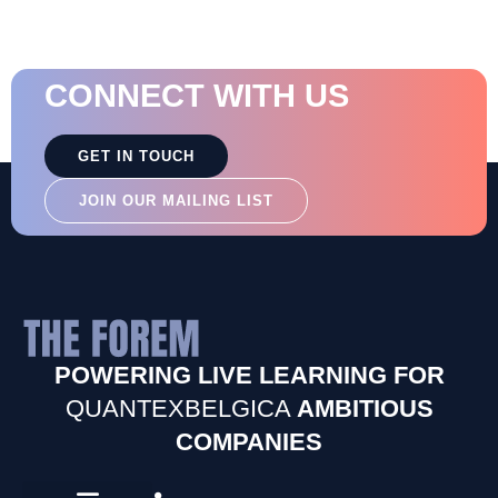
CONNECT WITH US
GET IN TOUCH
JOIN OUR MAILING LIST
POWERING LIVE LEARNING FOR
QUANTEXBELGICA
AMBITIOUS
COMPANIES