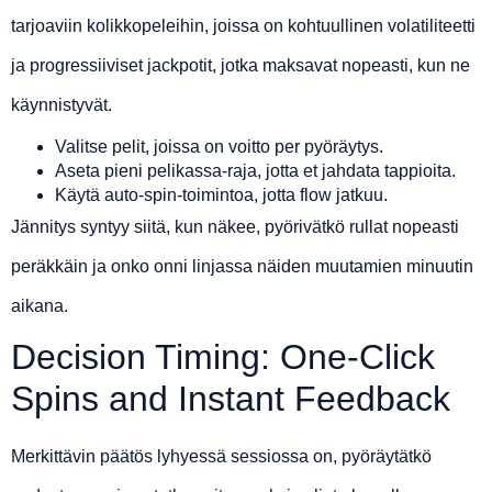
tarjoaviin kolikkopeleihin, joissa on kohtuullinen volatiliteetti
ja progressiiviset jackpotit, jotka maksavat nopeasti, kun ne
käynnistyvät.
Valitse pelit, joissa on voitto per pyöräytys.
Aseta pieni pelikassa‑raja, jotta et jahdata tappioita.
Käytä auto‑spin‑toimintoa, jotta flow jatkuu.
Jännitys syntyy siitä, kun näkee, pyörivätkö rullat nopeasti
peräkkäin ja onko onni linjassa näiden muutamien minuutin
aikana.
Decision Timing: One‑Click
Spins and Instant Feedback
Merkittävin päätös lyhyessä sessiossa on, pyöräytätkö