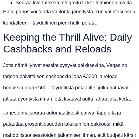
Seuraa live-tuloksia integroitu ticker‑toiminnon avulla.
Pieni panos voi tuoda välitöntä jännitystä, kun valintasi osuu
kohdalleen—täydellinen pieni hetki pelata.
Keeping the Thrill Alive: Daily
Cashbacks and Reloads
Jotta nämä lyhyet sessiot pysyvät palkitsevina, Vegasino
tarjoaa päivittäisen cashbackin jopa €3000 ja reload-
bonuksia jopa €500—täydellistä pelaajille, jotka haluavat
jatkaa pyöritystä ilman, että lisäävät uutta rahaa joka kerta.
Järjestelmä seuraa automaattisesti päivän tappioita ja
palauttaa prosenttiosuuden takaisin lompakkoosi, mikä
mahdollistaa sessioiden jatkamisen ilman, että budjetti kärsii