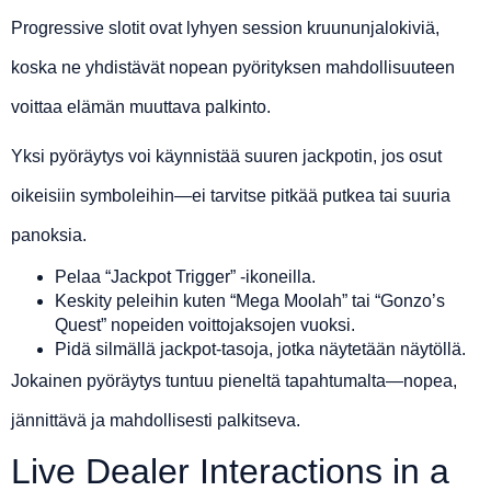
Progressive slotit ovat lyhyen session kruununjalokiviä,
koska ne yhdistävät nopean pyörityksen mahdollisuuteen
voittaa elämän muuttava palkinto.
Yksi pyöräytys voi käynnistää suuren jackpotin, jos osut
oikeisiin symboleihin—ei tarvitse pitkää putkea tai suuria
panoksia.
Pelaa “Jackpot Trigger” -ikoneilla.
Keskity peleihin kuten “Mega Moolah” tai “Gonzo’s
Quest” nopeiden voittojaksojen vuoksi.
Pidä silmällä jackpot-tasoja, jotka näytetään näytöllä.
Jokainen pyöräytys tuntuu pieneltä tapahtumalta—nopea,
jännittävä ja mahdollisesti palkitseva.
Live Dealer Interactions in a