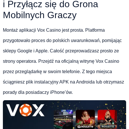
i Przyłącz się do Grona
Mobilnych Graczy
Montaż aplikacji Vox Casino jest prosta. Platforma
przygotowało proces do polskich uwarunkowań, pomijając
sklepy Google i Apple. Całość przeprowadzasz prosto ze
strony operatora. Przejdź na oficjalną witrynę Vox Casino
przez przeglądarkę w swoim telefonie. Z tego miejsca
ściągniesz plik instalacyjny APK na Androida lub otrzymasz
porady dla posiadaczy iPhone’ów.