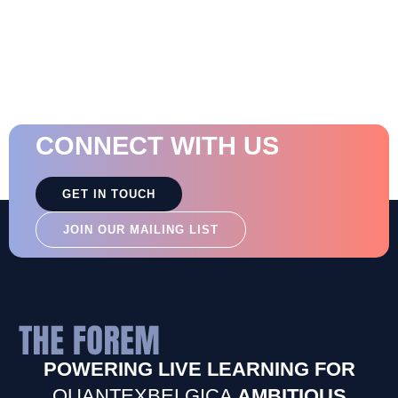
CONNECT WITH US
GET IN TOUCH
JOIN OUR MAILING LIST
POWERING LIVE LEARNING FOR
QUANTEXBELGICA
AMBITIOUS