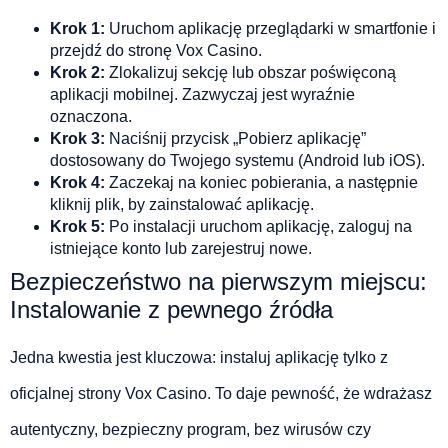
Krok 1:
Uruchom aplikację przeglądarki w smartfonie i
przejdź do stronę Vox Casino.
Krok 2:
Zlokalizuj sekcję lub obszar poświęconą
aplikacji mobilnej. Zazwyczaj jest wyraźnie
oznaczona.
Krok 3:
Naciśnij przycisk „Pobierz aplikację”
dostosowany do Twojego systemu (Android lub iOS).
Krok 4:
Zaczekaj na koniec pobierania, a następnie
kliknij plik, by zainstalować aplikację.
Krok 5:
Po instalacji uruchom aplikację, zaloguj na
istniejące konto lub zarejestruj nowe.
Bezpieczeństwo na pierwszym miejscu:
Instalowanie z pewnego źródła
Jedna kwestia jest kluczowa: instaluj aplikację tylko z
oficjalnej strony Vox Casino. To daje pewność, że wdrażasz
autentyczny, bezpieczny program, bez wirusów czy