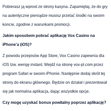
Pobierasz ją wprost ze strony kasyna. Zapamiętaj, że do gry
na autentyczne pieniądze musisz przelać środki na swoim
koncie, zgodnie z warunkami promocji.
Jakim sposobem pobrać aplikację Vox Casino na
iPhone’a (iOS)?
Z powodu przepisów App Store, Vox Casino zapewnia dla
iOS tzw. wersję instant. Wejdź na stronę vox-pl.com przez
program Safari w swoim iPhonie. Następnie dodaj skrót tej
strony do ekranu głównego. Będzie on działał i prezentował
się jak normalna aplikacja, dając wszystkie opcje.
Czy mogę uzyskać bonus powitalny poprzez aplikację?