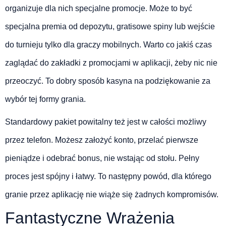
organizuje dla nich specjalne promocje. Może to być
specjalna premia od depozytu, gratisowe spiny lub wejście
do turnieju tylko dla graczy mobilnych. Warto co jakiś czas
zaglądać do zakładki z promocjami w aplikacji, żeby nic nie
przeoczyć. To dobry sposób kasyna na podziękowanie za
wybór tej formy grania.
Standardowy pakiet powitalny też jest w całości możliwy
przez telefon. Możesz założyć konto, przelać pierwsze
pieniądze i odebrać bonus, nie wstając od stołu. Pełny
proces jest spójny i łatwy. To następny powód, dla którego
granie przez aplikację nie wiąże się żadnych kompromisów.
Fantastyczne Wrażenia