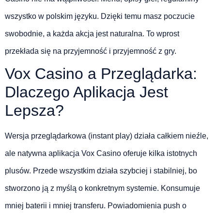
wszystko w polskim języku. Dzięki temu masz poczucie
swobodnie, a każda akcja jest naturalna. To wprost
przekłada się na przyjemność i przyjemność z gry.
Vox Casino a Przeglądarka:
Dlaczego Aplikacja Jest
Lepsza?
Wersja przeglądarkowa (instant play) działa całkiem nieźle,
ale natywna aplikacja Vox Casino oferuje kilka istotnych
plusów. Przede wszystkim działa szybciej i stabilniej, bo
stworzono ją z myślą o konkretnym systemie. Konsumuje
mniej baterii i mniej transferu. Powiadomienia push o