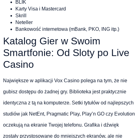
BLIK
Karty Visa i Mastercard
Skrill
Neteller
Bankowość internetowa (mBank, PKO, ING itp.)
Katalog Gier w Swoim
Smartfonie: Od Sloty po Live
Casino
Największe w aplikacji Vox Casino polega na tym, że nie
gubisz dostępu do żadnej gry. Biblioteka jest praktycznie
identyczna z tą na komputerze. Setki tytułów od najlepszych
studiów jak NetEnt, Pragmatic Play, Play’n GO czy Evolution
oczekują na ekranie Twojej telefonu. Grafika i dźwięk
zostały przystosowane do mniejszych ekranów, ale nie