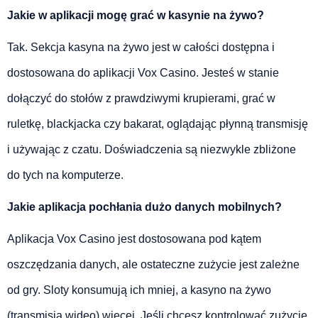
Jakie w aplikacji mogę grać w kasynie na żywo?
Tak. Sekcja kasyna na żywo jest w całości dostępna i
dostosowana do aplikacji Vox Casino. Jesteś w stanie
dołączyć do stołów z prawdziwymi krupierami, grać w
ruletkę, blackjacka czy bakarat, oglądając płynną transmisję
i używając z czatu. Doświadczenia są niezwykle zbliżone
do tych na komputerze.
Jakie aplikacja pochłania dużo danych mobilnych?
Aplikacja Vox Casino jest dostosowana pod kątem
oszczędzania danych, ale ostateczne zużycie jest zależne
od gry. Sloty konsumują ich mniej, a kasyno na żywo
(transmisja wideo) więcej. Jeśli chcesz kontrolować zużycie,