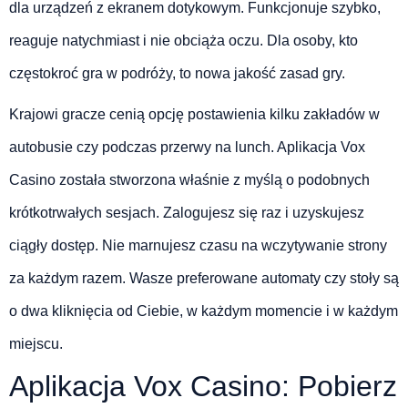
dla urządzeń z ekranem dotykowym. Funkcjonuje szybko,
reaguje natychmiast i nie obciąża oczu. Dla osoby, kto
częstokroć gra w podróży, to nowa jakość zasad gry.
Krajowi gracze cenią opcję postawienia kilku zakładów w
autobusie czy podczas przerwy na lunch. Aplikacja Vox
Casino została stworzona właśnie z myślą o podobnych
krótkotrwałych sesjach. Zalogujesz się raz i uzyskujesz
ciągły dostęp. Nie marnujesz czasu na wczytywanie strony
za każdym razem. Wasze preferowane automaty czy stoły są
o dwa kliknięcia od Ciebie, w każdym momencie i w każdym
miejscu.
Aplikacja Vox Casino: Pobierz