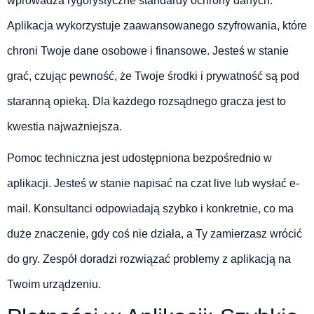
wprowadza rygorystyczne standardy ochrony danych.
Aplikacja wykorzystuje zaawansowanego szyfrowania, które
chroni Twoje dane osobowe i finansowe. Jesteś w stanie
grać, czując pewność, że Twoje środki i prywatność są pod
staranną opieką. Dla każdego rozsądnego gracza jest to
kwestia najważniejsza.
Pomoc techniczna jest udostępniona bezpośrednio w
aplikacji. Jesteś w stanie napisać na czat live lub wysłać e-
mail. Konsultanci odpowiadają szybko i konkretnie, co ma
duże znaczenie, gdy coś nie działa, a Ty zamierzasz wrócić
do gry. Zespół doradzi rozwiązać problemy z aplikacją na
Twoim urządzeniu.