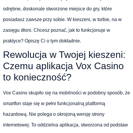
odrębne, doskonale stworzone miejsce do gry, które
posiadasz zawsze przy sobie. W kieszeni, w torbie, na w
zasięgu dłoni. Chcesz poznać, jak to funkcjonuje w
praktyce? Opiszę Ci o tym dokładnie.
Rewolucja w Twojej kieszeni:
Czemu aplikacja Vox Casino
to konieczność?
Vox Casino skupiło się na mobilności w podobny sposób, że
smartfon staje się w pełni funkcjonalną platformą
hazardową. Nie polega o okrojoną wersję strony
internetowej. To oddzielna aplikacja, stworzona od podstaw