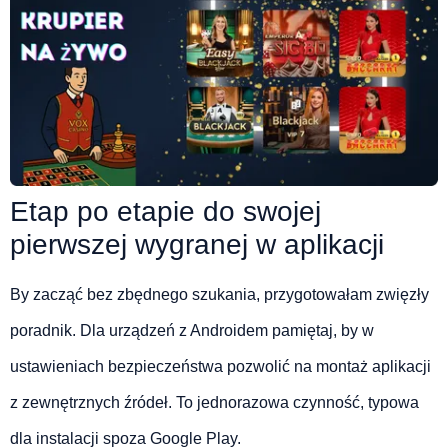
Etap po etapie do swojej
pierwszej wygranej w aplikacji
By zacząć bez zbędnego szukania, przygotowałam zwięzły
poradnik. Dla urządzeń z Androidem pamiętaj, by w
ustawieniach bezpieczeństwa pozwolić na montaż aplikacji
z zewnętrznych źródeł. To jednorazowa czynność, typowa
dla instalacji spoza Google Play.