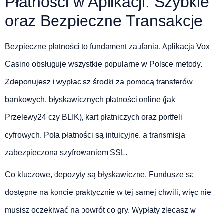
Płatności w Aplikacji: Szybkie
oraz Bezpieczne Transakcje
Bezpieczne płatności to fundament zaufania. Aplikacja Vox
Casino obsługuje wszystkie popularne w Polsce metody.
Zdeponujesz i wypłacisz środki za pomocą transferów
bankowych, błyskawicznych płatności online (jak
Przelewy24 czy BLIK), kart płatniczych oraz portfeli
cyfrowych. Pola płatności są intuicyjne, a transmisja
zabezpieczona szyfrowaniem SSL.
Co kluczowe, depozyty są błyskawiczne. Fundusze są
dostępne na koncie praktycznie w tej samej chwili, więc nie
musisz oczekiwać na powrót do gry. Wypłaty zlecasz w