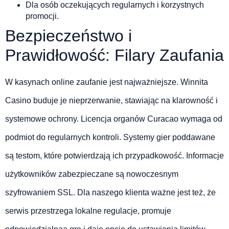
Dla osób oczekujących regularnych i korzystnych
promocji.
Bezpieczeństwo i
Prawidłowość: Filary Zaufania
W kasynach online zaufanie jest najważniejsze. Winnita
Casino buduje je nieprzerwanie, stawiając na klarowność i
systemowe ochrony. Licencja organów Curacao wymaga od
podmiot do regularnych kontroli. Systemy gier poddawane
są testom, które potwierdzają ich przypadkowość. Informacje
użytkowników zabezpieczane są nowoczesnym
szyfrowaniem SSL. Dla naszego klienta ważne jest też, że
serwis przestrzega lokalne regulacje, promuje