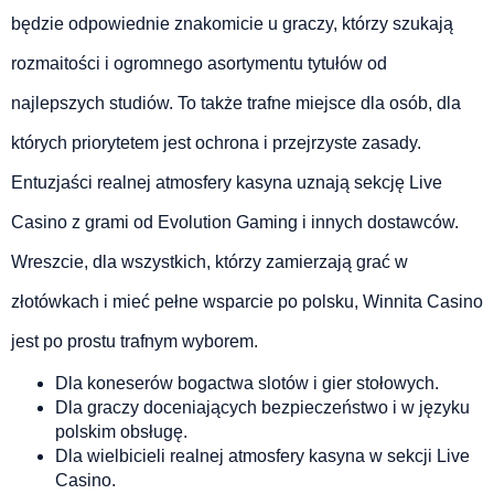
będzie odpowiednie znakomicie u graczy, którzy szukają
rozmaitości i ogromnego asortymentu tytułów od
najlepszych studiów. To także trafne miejsce dla osób, dla
których priorytetem jest ochrona i przejrzyste zasady.
Entuzjaści realnej atmosfery kasyna uznają sekcję Live
Casino z grami od Evolution Gaming i innych dostawców.
Wreszcie, dla wszystkich, którzy zamierzają grać w
złotówkach i mieć pełne wsparcie po polsku, Winnita Casino
jest po prostu trafnym wyborem.
Dla koneserów bogactwa slotów i gier stołowych.
Dla graczy doceniających bezpieczeństwo i w języku
polskim obsługę.
Dla wielbicieli realnej atmosfery kasyna w sekcji Live
Casino.