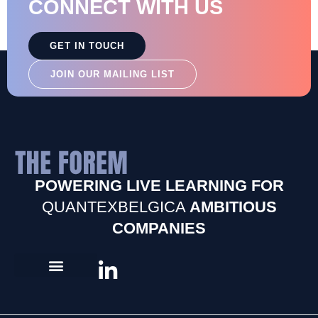
CONNECT WITH US
GET IN TOUCH
JOIN OUR MAILING LIST
POWERING LIVE LEARNING FOR
QUANTEXBELGICA
AMBITIOUS
COMPANIES