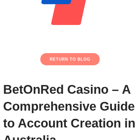
RETURN TO BLOG
BetOnRed Casino – A
Comprehensive Guide
to Account Creation in
Australia