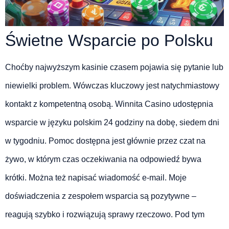
Świetne Wsparcie po Polsku
Choćby najwyższym kasinie czasem pojawia się pytanie lub
niewielki problem. Wówczas kluczowy jest natychmiastowy
kontakt z kompetentną osobą. Winnita Casino udostępnia
wsparcie w języku polskim 24 godziny na dobę, siedem dni
w tygodniu. Pomoc dostępna jest głównie przez czat na
żywo, w którym czas oczekiwania na odpowiedź bywa
krótki. Można też napisać wiadomość e-mail. Moje
doświadczenia z zespołem wsparcia są pozytywne –
reagują szybko i rozwiązują sprawy rzeczowo. Pod tym