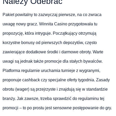
Należy Odebrać
Pakiet powitalny to zazwyczaj pierwsze, na co zwraca
uwagę nowy gracz. Winnita Casino przygotowała tu
propozycję, która intryguje. Początkujący otrzymują
korzystne bonusy od pierwszych depozytów, często
zawierające dodatkowe środki i darmowe obroty. Warte
uwagi są jednak także promocje dla stałych bywalców.
Platforma regularnie uruchamia turnieje z wygranymi,
proponuje cashback czy specjalne oferty tygodnia. Zasady
obrotu (wager) są przejrzyste i znajdują się w standardzie
branży. Jak zawsze, trzeba sprawdzić do regulaminu tej
promocji – to po prostu jest sensowne postępowanie do gry.