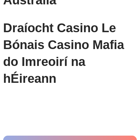
Draíocht Casino Le
Bónais Casino Mafia
do Imreoirí na
hÉireann