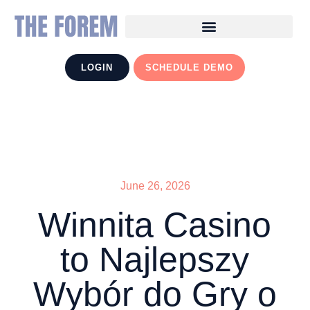
LOGIN
SCHEDULE DEMO
June 26, 2026
Winnita Casino
to Najlepszy
Wybór do Gry o