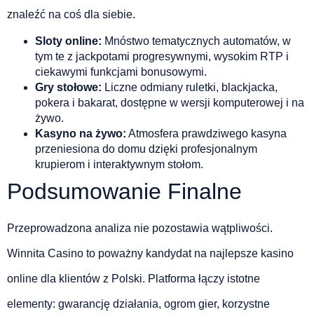
znaleźć na coś dla siebie.
Sloty online:
Mnóstwo tematycznych automatów, w
tym te z jackpotami progresywnymi, wysokim RTP i
ciekawymi funkcjami bonusowymi.
Gry stołowe:
Liczne odmiany ruletki, blackjacka,
pokera i bakarat, dostępne w wersji komputerowej i na
żywo.
Kasyno na żywo:
Atmosfera prawdziwego kasyna
przeniesiona do domu dzięki profesjonalnym
krupierom i interaktywnym stołom.
Podsumowanie Finalne
Przeprowadzona analiza nie pozostawia wątpliwości.
Winnita Casino to poważny kandydat na najlepsze kasino
online dla klientów z Polski. Platforma łączy istotne
elementy: gwarancję działania, ogrom gier, korzystne